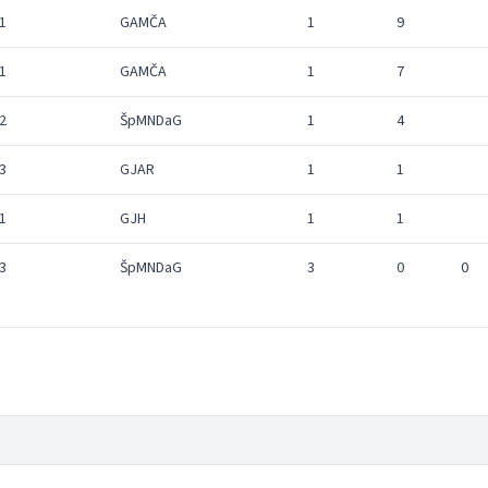
1
GAMČA
1
9
1
GAMČA
1
7
2
ŠpMNDaG
1
4
3
GJAR
1
1
1
GJH
1
1
3
ŠpMNDaG
3
0
0