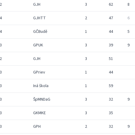
2
GJH
3
62
8
4
GJHTT
2
47
6
4
GČBudě
1
44
5
3
GPUK
3
39
9
2
GJH
3
51
3
GPriev
1
44
3
Iná škola
1
59
3
ŠpMNDaG
3
32
9
3
GKMKE
3
35
3
GPH
2
32
9