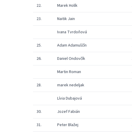
22.
Marek Holík
23.
Naitik Jain
Ivana Tvrdoňová
25.
Adam Adamuščín
26.
Daniel Ondovčík
Martin Roman
28.
marek nedeljak
Lívia Dubajová
30.
Jozef Fabián
31.
Peter Blažej