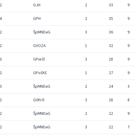
2
GJH
2
33
9
4
GPH
2
35
9
2
ŠpMNDaG
3
36
9
2
GVOZA
1
32
9
3
GPiešť
3
28
9
2
GPošKE
1
27
9
3
ŠpMNDaG
2
24
3
2
GVKrtí
3
28
8
2
ŠpMNDaG
2
22
9
2
ŠpMNDaG
3
22
7