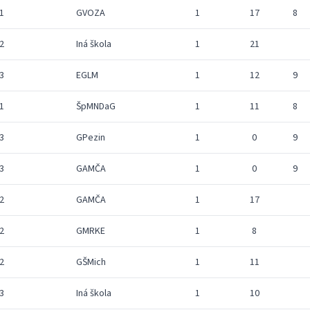
1
GVOZA
1
17
8
2
Iná škola
1
21
3
EGLM
1
12
9
1
ŠpMNDaG
1
11
8
3
GPezin
1
0
9
3
GAMČA
1
0
9
2
GAMČA
1
17
2
GMRKE
1
8
2
GŠMich
1
11
3
Iná škola
1
10