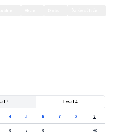
tuálne
Akcie
O nás
Ďalšie súťaže
Prihlásiť sa
vel 3
Level 4
4
5
6
7
8
∑
9
7
9
98