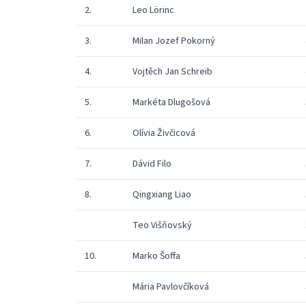
2.
Leo Lörinc
3.
Milan Jozef Pokorný
4.
Vojtěch Jan Schreib
5.
Markéta Dlugošová
6.
Olívia Živčicová
7.
Dávid Filo
8.
Qingxiang Liao
Teo Višňovský
10.
Marko Šoffa
Mária Pavlovčíková