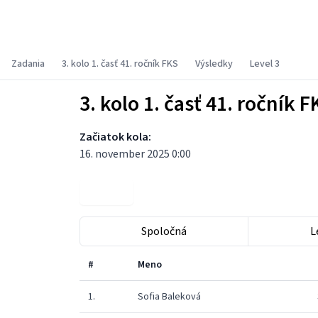
Fyzikálny korešpondenčný seminár
Zadania
3. kolo 1. časť 41. ročník FKS
Výsledky
Level 3
3. kolo 1. časť 41. ročník F
Začiatok kola:
16. november 2025 0:00
Zadania
Spoločná
L
#
Meno
1.
Sofia Baleková