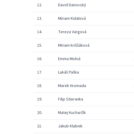
12.
David Danovský
13.
Miriam Kidalová
14.
Tereza Vargová
15.
Miriam kriššáková
16.
Emma Mutná
17.
Lukáš Paška
18.
Marek Hromada
19.
Filip Stieranka
20.
Matej Kucharčík
21.
Jakub Klabnik