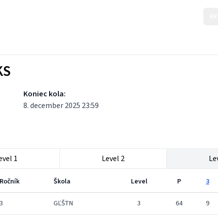
Ak
KS
Koniec kola:
8. december 2025 23:59
evel 1
Level 2
Le
Ročník
Škola
Level
P
3
3
GĽŠTN
3
64
9