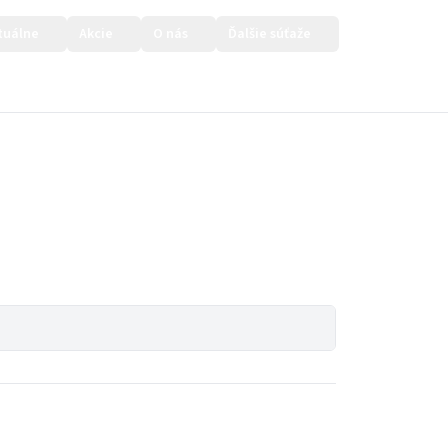
tuálne
Akcie
O nás
Ďalšie súťaže
Prihlásiť sa