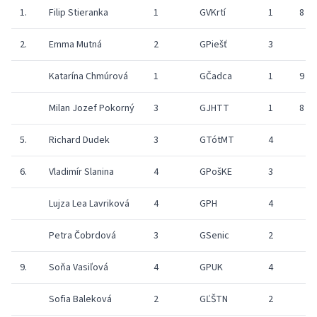
1.
Filip Stieranka
1
GVKrtí
1
8
2.
Emma Mutná
2
GPiešť
3
Katarína Chmúrová
1
GČadca
1
9
Milan Jozef Pokorný
3
GJHTT
1
8
5.
Richard Dudek
3
GTótMT
4
6.
Vladimír Slanina
4
GPošKE
3
Lujza Lea Lavriková
4
GPH
4
Petra Čobrdová
3
GSenic
2
9.
Soňa Vasiľová
4
GPUK
4
Sofia Baleková
2
GĽŠTN
2