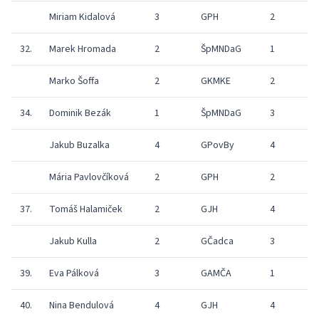
Miriam Kidalová
3
GPH
2
32.
Marek Hromada
2
ŠpMNDaG
1
Marko Šoffa
2
GKMKE
2
34.
Dominik Bezák
1
ŠpMNDaG
3
Jakub Buzalka
4
GPovBy
4
Mária Pavlovčíková
2
GPH
2
37.
Tomáš Halamiček
2
GJH
4
Jakub Kulla
2
GČadca
3
39.
Eva Pálková
3
GAMČA
1
40.
Nina Bendulová
4
GJH
4