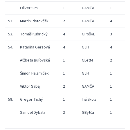
Oliver Sim
1
GAMČA
1
52.
Martin Pistovčák
2
GAMČA
4
53.
Tomáš Kubrický
4
GPošKE
3
54.
Katarína Gersová
4
GJH
4
Alžbeta Buľovská
1
GLetMT
2
Šimon Halamiček
1
GJH
1
Viktor Sabaj
2
GAMČA
1
58.
Gregor Tichý
1
Iná škola
1
Samuel Dybala
2
GBytča
1