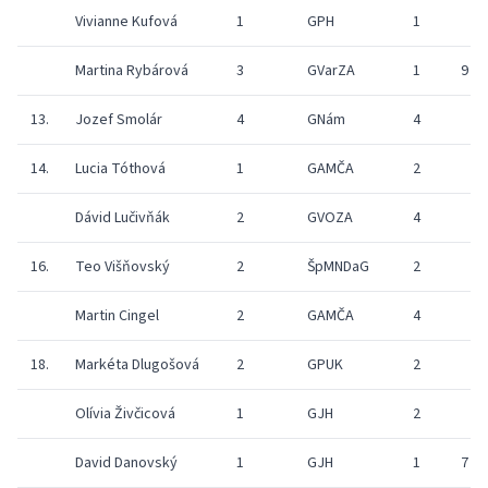
Vivianne Kufová
1
GPH
1
Martina Rybárová
3
GVarZA
1
9
13.
Jozef Smolár
4
GNám
4
14.
Lucia Tóthová
1
GAMČA
2
Dávid Lučivňák
2
GVOZA
4
16.
Teo Višňovský
2
ŠpMNDaG
2
Martin Cingel
2
GAMČA
4
18.
Markéta Dlugošová
2
GPUK
2
Olívia Živčicová
1
GJH
2
David Danovský
1
GJH
1
7