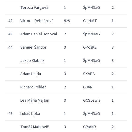
Tereza Vargová
1
ŠpMNDaG
2
42.
Viktória Debnárová
9zš
GLetMT
1
43.
Adam Daniel Donoval
2
ŠpMNDaG
2
44.
Samuel Šandor
3
GPošKE
3
Jakub Klabnik
1
ŠpMNDaG
3
Adam Hajdu
3
SKABA
2
Richard Prikler
2
GJAR
1
Lea Mária Majtan
3
GCSLewis
1
49.
Lukáš Lipka
1
ŠpMNDaG
1
Tomáš Matkovič
3
GPárNR
2