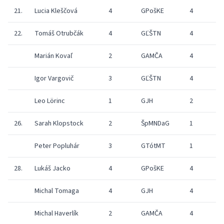
21.
Lucia Kleščová
4
GPošKE
4
22.
Tomáš Otrubčák
4
GĽŠTN
4
Marián Kovaľ
2
GAMČA
4
Igor Vargovič
3
GĽŠTN
4
Leo Lörinc
1
GJH
2
26.
Sarah Klopstock
2
ŠpMNDaG
1
Peter Popluhár
3
GTótMT
1
28.
Lukáš Jacko
4
GPošKE
4
Michal Tomaga
4
GJH
4
Michal Haverlík
2
GAMČA
4