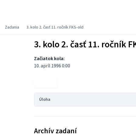
Fyzikálny korešpondenčný seminár
Zadania
3. kolo 2. časť 11. ročník FKS-old
3. kolo 2. časť 11. ročník F
Začiatok kola:
10. apríl 1996 0:00
Výsledky
Úloha
Archív zadaní