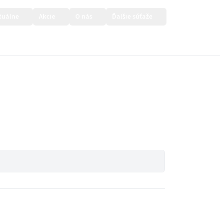
tuálne
Akcie
O nás
Ďalšie súťaže
Prihlásiť sa