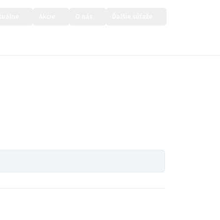
tuálne
Akcie
O nás
Ďalšie súťaže
Prihlásiť sa