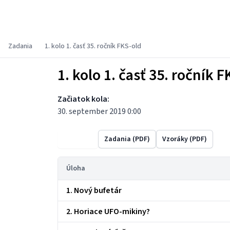
Fyzikálny korešpondenčný seminár
Zadania
1. kolo 1. časť 35. ročník FKS-old
1. kolo 1. časť 35. ročník F
Začiatok kola:
30. september 2019 0:00
Výsledky
Zadania (PDF)
Vzoráky (PDF)
Úloha
1. Nový bufetár
2. Horiace UFO-mikiny?