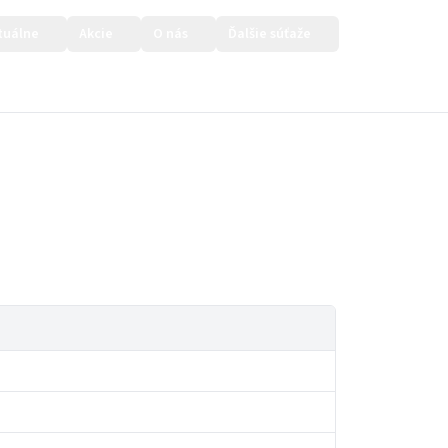
tuálne
Akcie
O nás
Ďalšie súťaže
Prihlásiť sa