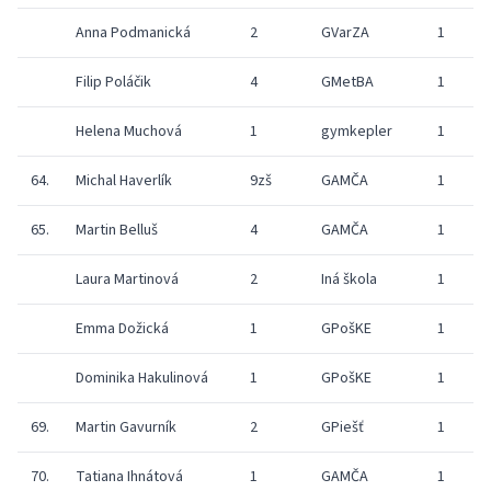
Anna Podmanická
2
GVarZA
1
Filip Poláčik
4
GMetBA
1
Helena Muchová
1
gymkepler
1
64.
Michal Haverlík
9zš
GAMČA
1
65.
Martin Belluš
4
GAMČA
1
Laura Martinová
2
Iná škola
1
Emma Dožická
1
GPošKE
1
Dominika Hakulinová
1
GPošKE
1
69.
Martin Gavurník
2
GPiešť
1
70.
Tatiana Ihnátová
1
GAMČA
1