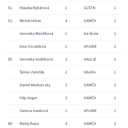
51.
Klaudia Rybárová
1
GĽŠTN
1
52.
Michal Urban
4
GAMČA
1
Veronika Menšíková
1
Iná škola
1
Ema Osvaldová
1
GPošKE
1
55.
Veronika Vodičková
2
GALEJE
1
Šimon Zemčák
2
GKežm
1
Daniel Medveczky
3
GAMČA
2
Filip Anger
2
GAMČA
1
Vanesa Ivanková
1
GPošKE
1
60.
Matej Repa
4
GAMČA
2