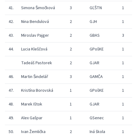
41.
Simona Šimočková
3
GĽŠTN
1
42.
Nina Bendulová
2
GJH
1
43.
Miroslav Pajger
2
GBAS
3
44.
Lucia Kleščová
2
GPošKE
1
Tadeáš Pastorek
2
GJAR
1
46.
Martin Šindelář
3
GAMČA
1
47.
Kristína Borovská
1
GPošKE
1
48.
Marek Ištok
1
GJAR
1
49.
Alex Gašpar
1
GSenec
1
50.
Ivan Žemlička
2
Iná škola
1