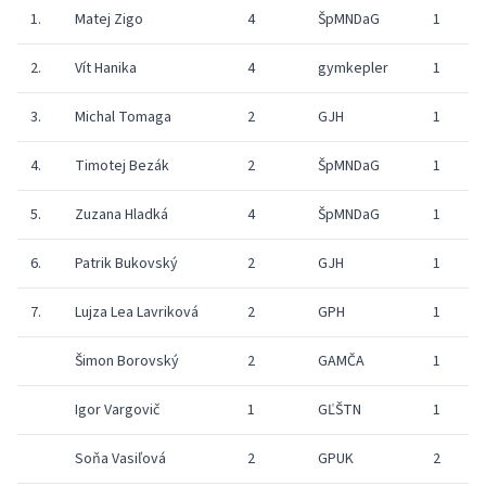
1.
Matej Zigo
4
ŠpMNDaG
1
2.
Vít Hanika
4
gymkepler
1
3.
Michal Tomaga
2
GJH
1
4.
Timotej Bezák
2
ŠpMNDaG
1
5.
Zuzana Hladká
4
ŠpMNDaG
1
6.
Patrik Bukovský
2
GJH
1
7.
Lujza Lea Lavriková
2
GPH
1
Šimon Borovský
2
GAMČA
1
Igor Vargovič
1
GĽŠTN
1
Soňa Vasiľová
2
GPUK
2