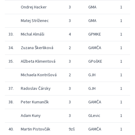
Ondrej Hacker
3
GMA
1
Matej Stríženec
3
GMA
1
33.
Michal Almáši
4
GPMKE
1
34.
Zuzana Škerliková
2
GAMČA
1
35.
Alžbeta Klimentová
3
GPošKE
1
Michaela Kontrišová
2
GJH
1
37.
Radoslav Čársky
3
GJH
1
38.
Peter Kumančík
3
GAMČA
1
Adam Kuny
3
GLevic
1
40.
Martin Pistovčák
9zš
GAMČA
1