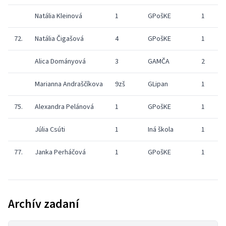
Natália Kleinová
1
GPošKE
1
72.
Natália Čigašová
4
GPošKE
1
Alica Dományová
3
GAMČA
2
Marianna Andraščíkova
9zš
GLipan
1
75.
Alexandra Pelánová
1
GPošKE
1
Júlia Csúti
1
Iná škola
1
77.
Janka Perháčová
1
GPošKE
1
Archív zadaní