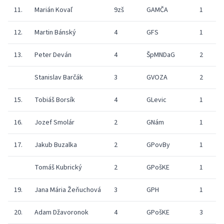
11.
Marián Kovaľ
9zš
GAMČA
1
12.
Martin Bánský
4
GFS
1
13.
Peter Deván
4
ŠpMNDaG
2
Stanislav Barčák
3
GVOZA
2
15.
Tobiáš Borsík
4
GLevic
1
16.
Jozef Smolár
2
GNám
1
17.
Jakub Buzalka
2
GPovBy
1
Tomáš Kubrický
2
GPošKE
1
19.
Jana Mária Žeňuchová
3
GPH
1
20.
Adam Džavoronok
4
GPošKE
3