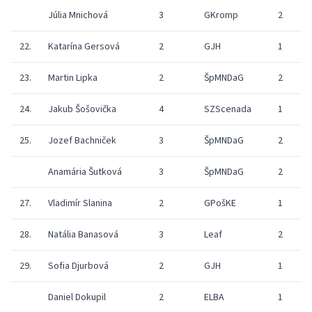
Júlia Mnichová
3
GKromp
2
22.
Katarína Gersová
2
GJH
1
23.
Martin Lipka
2
ŠpMNDaG
2
24.
Jakub Šošovička
4
SZScenada
1
25.
Jozef Bachniček
3
ŠpMNDaG
2
Anamária Šutková
3
ŠpMNDaG
2
27.
Vladimír Slanina
2
GPošKE
1
28.
Natália Banasová
3
Leaf
2
29.
Sofia Djurbová
2
GJH
1
Daniel Dokupil
2
ELBA
1