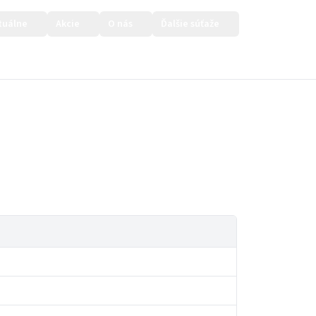
tuálne
Akcie
O nás
Ďalšie súťaže
Prihlásiť sa