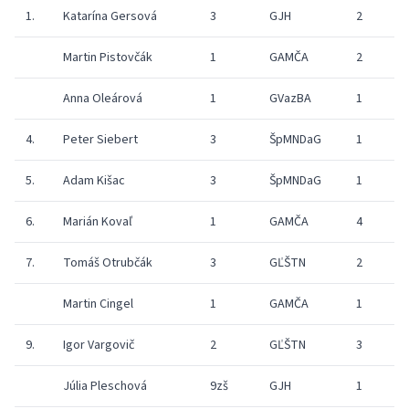
1.
Katarína Gersová
3
GJH
2
Martin Pistovčák
1
GAMČA
2
Anna Oleárová
1
GVazBA
1
8
4.
Peter Siebert
3
ŠpMNDaG
1
9
5.
Adam Kišac
3
ŠpMNDaG
1
7
6.
Marián Kovaľ
1
GAMČA
4
7.
Tomáš Otrubčák
3
GĽŠTN
2
Martin Cingel
1
GAMČA
1
9
9.
Igor Vargovič
2
GĽŠTN
3
Júlia Pleschová
9zš
GJH
1
2