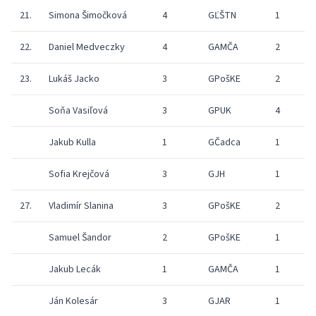
21.
Simona Šimočková
4
GĽŠTN
1
22.
Daniel Medveczky
4
GAMČA
2
23.
Lukáš Jacko
3
GPošKE
2
Soňa Vasiľová
3
GPUK
4
0
Jakub Kulla
1
GČadca
1
6
Sofia Krejčová
3
GJH
1
8
27.
Vladimír Slanina
3
GPošKE
2
Samuel Šandor
2
GPošKE
1
8
Jakub Lecák
1
GAMČA
1
8
Ján Kolesár
3
GJAR
1
7