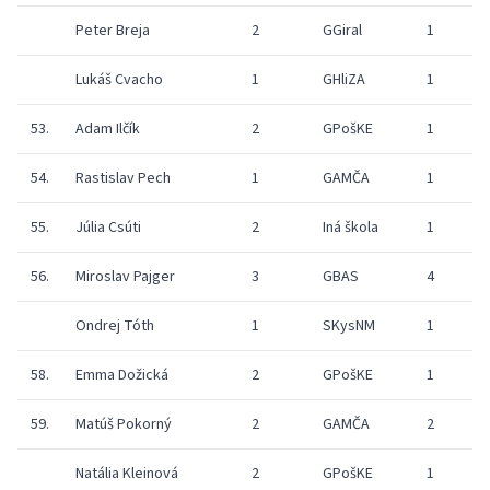
Peter Breja
2
GGiral
1
8
Lukáš Cvacho
1
GHliZA
1
2
53.
Adam Ilčík
2
GPošKE
1
1
54.
Rastislav Pech
1
GAMČA
1
55.
Júlia Csúti
2
Iná škola
1
56.
Miroslav Pajger
3
GBAS
4
Ondrej Tóth
1
SKysNM
1
1
58.
Emma Dožická
2
GPošKE
1
1
59.
Matúš Pokorný
2
GAMČA
2
6
Natália Kleinová
2
GPošKE
1