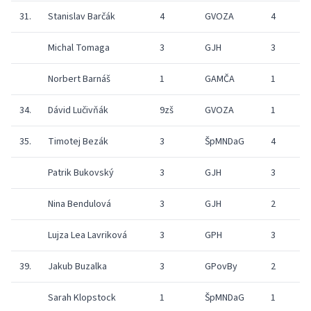
31.
Stanislav Barčák
4
GVOZA
4
Michal Tomaga
3
GJH
3
Norbert Barnáš
1
GAMČA
1
7
34.
Dávid Lučivňák
9zš
GVOZA
1
5
35.
Timotej Bezák
3
ŠpMNDaG
4
Patrik Bukovský
3
GJH
3
Nina Bendulová
3
GJH
2
Lujza Lea Lavriková
3
GPH
3
39.
Jakub Buzalka
3
GPovBy
2
Sarah Klopstock
1
ŠpMNDaG
1
1