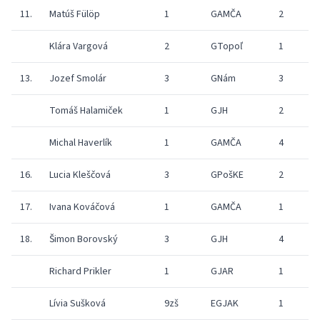
11.
Matúš Fülöp
1
GAMČA
2
Klára Vargová
2
GTopoľ
1
7
13.
Jozef Smolár
3
GNám
3
Tomáš Halamiček
1
GJH
2
Michal Haverlík
1
GAMČA
4
16.
Lucia Kleščová
3
GPošKE
2
17.
Ivana Kováčová
1
GAMČA
1
6
18.
Šimon Borovský
3
GJH
4
0
Richard Prikler
1
GJAR
1
8
Lívia Sušková
9zš
EGJAK
1
7