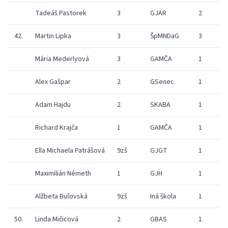
Tadeáš Pastorek
3
GJAR
2
42.
Martin Lipka
3
ŠpMNDaG
3
Mária Mederlyová
3
GAMČA
1
Alex Gašpar
2
GSenec
1
Adam Hajdu
2
SKABA
1
Richard Krajča
1
GAMČA
1
Ella Michaela Patrášová
9zš
GJGT
1
Maximilián Németh
1
GJH
1
Alžbeta Buľovská
9zš
Iná škola
1
50.
Linda Mičicová
2
GBAS
1