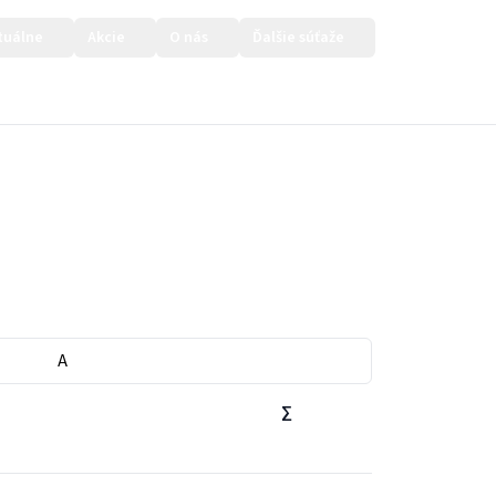
tuálne
Akcie
O nás
Ďalšie súťaže
Prihlásiť sa
A
∑