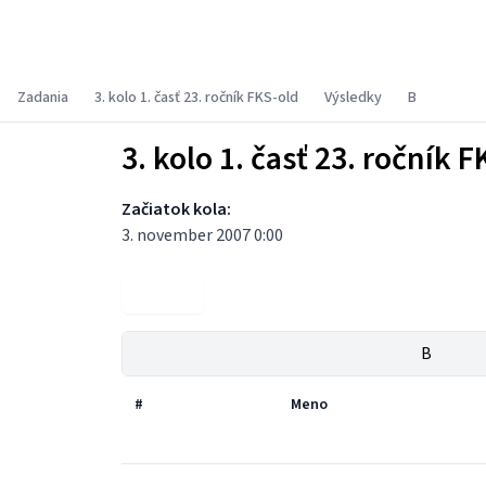
Fyzikálny korešpondenčný seminár
Zadania
3. kolo 1. časť 23. ročník FKS-old
Výsledky
B
3. kolo 1. časť 23. ročník F
Začiatok kola:
3. november 2007 0:00
Zadania
B
#
Meno