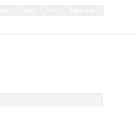
tuálne
Akcie
O nás
Ďalšie súťaže
Prihlásiť sa