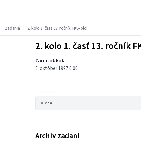
Fyzikálny korešpondenčný seminár
Zadania
2. kolo 1. časť 13. ročník FKS-old
2. kolo 1. časť 13. ročník F
Začiatok kola:
8. október 1997 0:00
Výsledky
Úloha
Archív zadaní