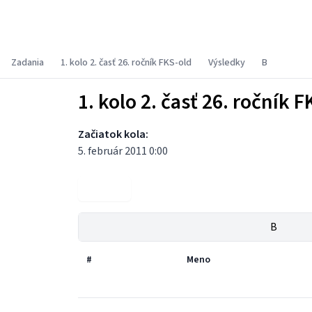
Fyzikálny korešpondenčný seminár
Zadania
1. kolo 2. časť 26. ročník FKS-old
Výsledky
B
1. kolo 2. časť 26. ročník F
Začiatok kola:
5. február 2011 0:00
Zadania
B
#
Meno