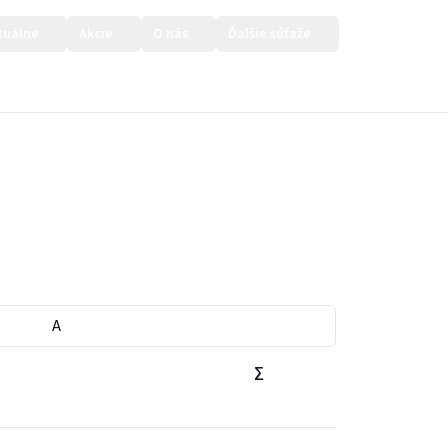
tuálne
Akcie
O nás
Ďalšie súťaže
Prihlásiť sa
A
∑