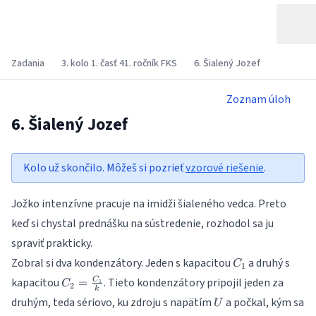
Zadania
3. kolo 1. časť 41. ročník FKS
6. Šialený Jozef
Zoznam úloh
6. Šialený Jozef
Kolo už skončilo. Môžeš si pozrieť
vzorové riešenie
.
Jožko intenzívne pracuje na imidži šialeného vedca. Preto
keď si chystal prednášku na sústredenie, rozhodol sa ju
spraviť prakticky.
C_1
Zobral si dva kondenzátory. Jeden s kapacitou
a druhý s
C
1
C_2 =
kapacitou
. Tieto kondenzátory pripojil jeden za
=
C
1
C
2
k
\frac{C_1}
U
druhým, teda sériovo, ku zdroju s napätím
a počkal, kým sa
U
{k}