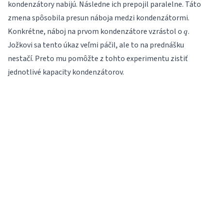
kondenzátory nabijú. Následne ich prepojil paralelne. Táto
zmena spôsobila presun náboja medzi kondenzátormi.
q
Konkrétne, náboj na prvom kondenzátore vzrástol o
.
q
Jožkovi sa tento úkaz veľmi páčil, ale to na prednášku
nestačí. Preto mu pomôžte z tohto experimentu zistiť
jednotlivé kapacity kondenzátorov.