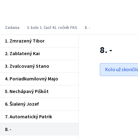
Fyzikálny korešpondenčný seminár
Zadania
3. kolo 1. časť 41. ročník FKS
8. -
1. Zmrazený Tibor
8. -
2. Zablatený Kai
3. Zvalcovaný Stano
Kolo už skončil
4. Poriadkumilovný Majo
5. Nechápavý Piškót
6. Šialený Jozef
7. Automatický Patrik
8. -