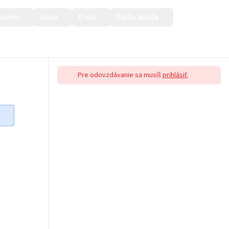
tuálne
Akcie
O nás
Ďalšie súťaže
Prihlásiť sa
Pre odovzdávanie sa musíš
prihlásiť
.