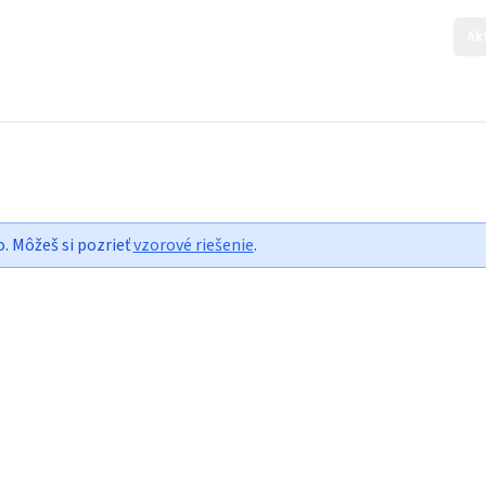
Ak
o. Môžeš si pozrieť
vzorové riešenie
.