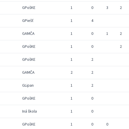
GPošKE
1
0
3
2
GPiešť
1
4
GAMČA
1
0
1
2
GPošKE
1
0
2
GPošKE
1
2
GAMČA
2
2
GLipan
1
2
GPošKE
1
0
Iná škola
1
0
GPošKE
1
0
0