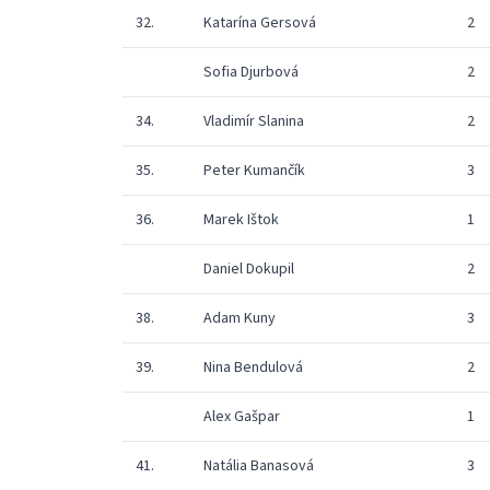
32.
Katarína Gersová
2
Sofia Djurbová
2
34.
Vladimír Slanina
2
35.
Peter Kumančík
3
36.
Marek Ištok
1
Daniel Dokupil
2
38.
Adam Kuny
3
39.
Nina Bendulová
2
Alex Gašpar
1
41.
Natália Banasová
3