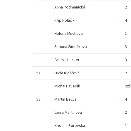
Anna Podmanická
2
Filip Poláčik
4
Helena Muchová
1
Simona Šimočková
3
Ondrej Hacker
3
57.
Lucia Kleščová
2
Michal Haverlík
9zš
59.
Martin Belluš
4
Laura Martinová
2
Kristína Borovská
1