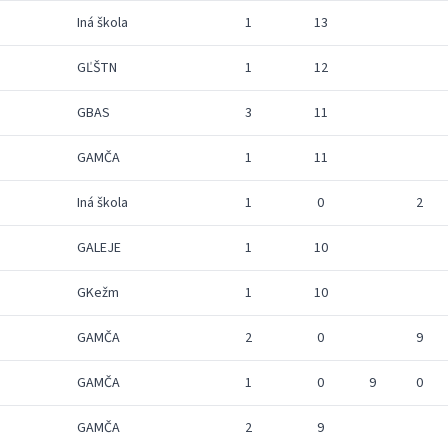
Iná škola
1
13
GĽŠTN
1
12
GBAS
3
11
GAMČA
1
11
Iná škola
1
0
2
GALEJE
1
10
GKežm
1
10
GAMČA
2
0
9
GAMČA
1
0
9
0
GAMČA
2
9