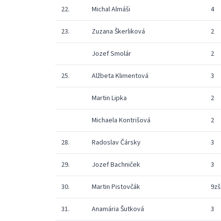
22.
Michal Almáši
4
23.
Zuzana Škerliková
2
Jozef Smolár
2
25.
Alžbeta Klimentová
3
Martin Lipka
2
Michaela Kontrišová
2
28.
Radoslav Čársky
3
29.
Jozef Bachniček
3
30.
Martin Pistovčák
9zš
31.
Anamária Šutková
3