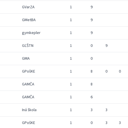
GVarZA
1
9
GMetBA
1
9
gymkepler
1
9
GĽŠTN
1
0
9
GMA
1
0
GPošKE
1
8
0
0
GAMČA
1
8
GAMČA
1
6
Iná škola
1
3
3
GPošKE
1
0
3
3