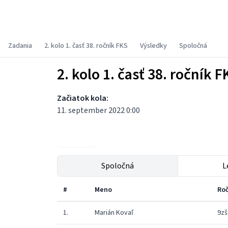
Fyzikálny korešpondenčný seminár
Zadania
2. kolo 1. časť 38. ročník FKS
Výsledky
Spoločná
2. kolo 1. časť 38. ročník F
Začiatok kola:
11. september 2022 0:00
Zadania
Spoločná
L
#
Meno
Roč
1.
Marián Kovaľ
9zš