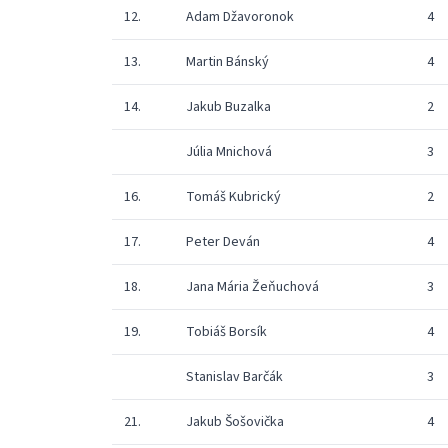
12.
Adam Džavoronok
4
13.
Martin Bánský
4
14.
Jakub Buzalka
2
Júlia Mnichová
3
16.
Tomáš Kubrický
2
17.
Peter Deván
4
18.
Jana Mária Žeňuchová
3
19.
Tobiáš Borsík
4
Stanislav Barčák
3
21.
Jakub Šošovička
4