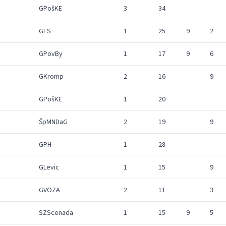
GPošKE
3
34
GFS
1
25
9
2
GPovBy
1
17
9
6
GKromp
2
16
9
GPošKE
1
20
ŠpMNDaG
2
19
9
GPH
1
28
GLevic
1
15
9
GVOZA
2
11
3
SZScenada
1
15
9
5