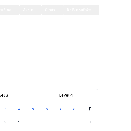
tuálne
Akcie
O nás
Ďalšie súťaže
Prihlásiť sa
vel 3
Level 4
3
4
5
6
7
8
∑
8
9
71