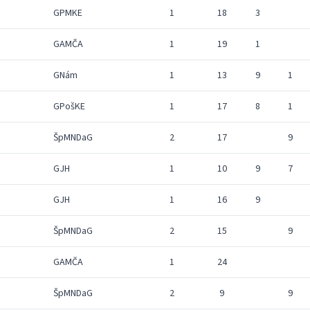
GPMKE
1
18
3
GAMČA
1
19
1
GNám
1
13
9
1
GPošKE
1
17
8
1
ŠpMNDaG
2
17
9
GJH
1
10
9
7
GJH
1
16
9
ŠpMNDaG
2
15
9
GAMČA
1
24
ŠpMNDaG
2
9
9