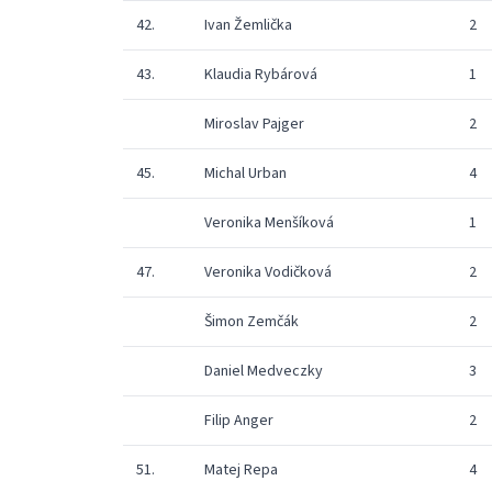
42.
Ivan Žemlička
2
43.
Klaudia Rybárová
1
Miroslav Pajger
2
45.
Michal Urban
4
Veronika Menšíková
1
47.
Veronika Vodičková
2
Šimon Zemčák
2
Daniel Medveczky
3
Filip Anger
2
51.
Matej Repa
4