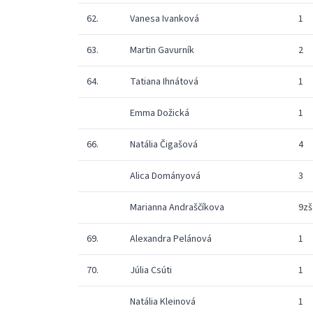
62.
Vanesa Ivanková
1
63.
Martin Gavurník
2
64.
Tatiana Ihnátová
1
Emma Dožická
1
66.
Natália Čigašová
4
Alica Dományová
3
Marianna Andraščíkova
9zš
69.
Alexandra Pelánová
1
70.
Júlia Csúti
1
Natália Kleinová
1