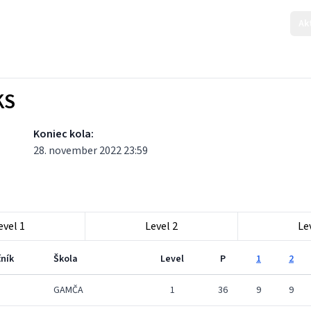
Ak
KS
Koniec kola:
28. november 2022 23:59
evel 1
Level 2
Le
ník
Škola
Level
P
1
2
GAMČA
1
36
9
9