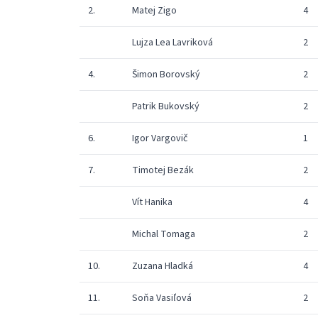
2.
Matej Zigo
4
Lujza Lea Lavriková
2
4.
Šimon Borovský
2
Patrik Bukovský
2
6.
Igor Vargovič
1
7.
Timotej Bezák
2
Vít Hanika
4
Michal Tomaga
2
10.
Zuzana Hladká
4
11.
Soňa Vasiľová
2