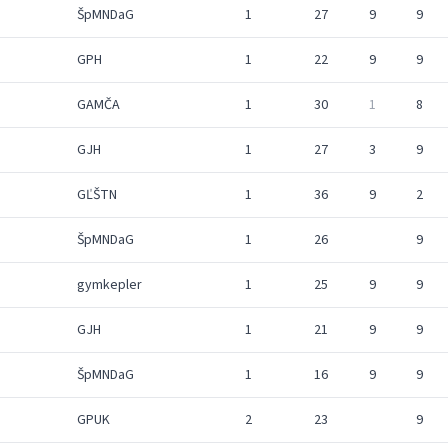
ŠpMNDaG
1
27
9
9
GPH
1
22
9
9
GAMČA
1
30
1
8
GJH
1
27
3
9
GĽŠTN
1
36
9
2
ŠpMNDaG
1
26
9
gymkepler
1
25
9
9
GJH
1
21
9
9
ŠpMNDaG
1
16
9
9
GPUK
2
23
9