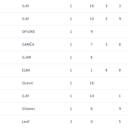
GJH
1
16
3
3
GJH
1
10
3
9
GPošKE
1
9
GAMČA
1
7
3
8
GJAR
1
8
ELBA
1
1
8
8
GLevic
1
16
GJH
1
14
1
GSenec
1
6
9
Leaf
2
0
5