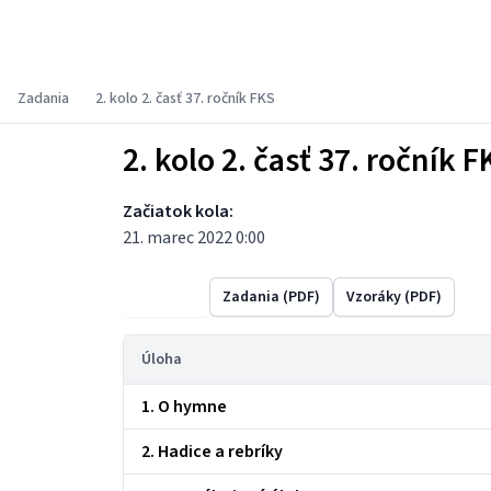
Fyzikálny korešpondenčný seminár
Zadania
2. kolo 2. časť 37. ročník FKS
2. kolo 2. časť 37. ročník F
Začiatok kola:
21. marec 2022 0:00
Výsledky
Zadania (PDF)
Vzoráky (PDF)
Úloha
1. O hymne
2. Hadice a rebríky