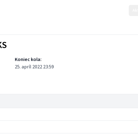
Ak
KS
Koniec kola:
25. apríl 2022 23:59