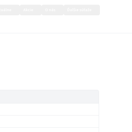
tuálne
Akcie
O nás
Ďalšie súťaže
Prihlásiť sa