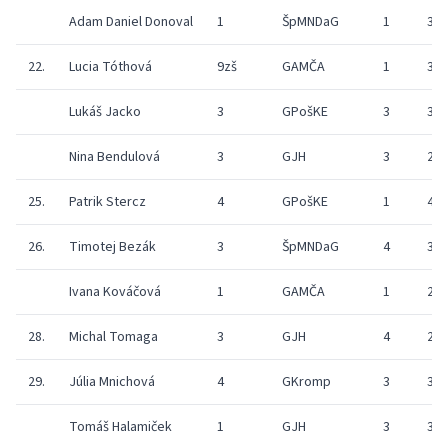
Adam Daniel Donoval
1
ŠpMNDaG
1
35
22.
Lucia Tóthová
9zš
GAMČA
1
33
Lukáš Jacko
3
GPošKE
3
30
Nina Bendulová
3
GJH
3
28
25.
Patrik Stercz
4
GPošKE
1
45
26.
Timotej Bezák
3
ŠpMNDaG
4
33
Ivana Kováčová
1
GAMČA
1
25
28.
Michal Tomaga
3
GJH
4
27
29.
Júlia Mnichová
4
GKromp
3
34
Tomáš Halamiček
1
GJH
3
32