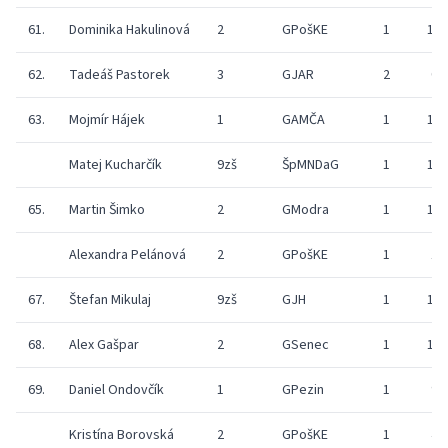
61.
Dominika Hakulinová
2
GPošKE
1
10
62.
Tadeáš Pastorek
3
GJAR
2
0
63.
Mojmír Hájek
1
GAMČA
1
19
Matej Kucharčík
9zš
ŠpMNDaG
1
19
65.
Martin Šimko
2
GModra
1
18
Alexandra Pelánová
2
GPošKE
1
1
67.
Štefan Mikulaj
9zš
GJH
1
17
68.
Alex Gašpar
2
GSenec
1
14
69.
Daniel Ondovčík
1
GPezin
1
9
Kristína Borovská
2
GPošKE
1
4