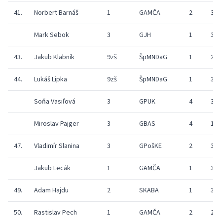
41.
Norbert Barnáš
1
GAMČA
2
36
Mark Sebok
3
GJH
1
35
43.
Jakub Klabnik
9zš
ŠpMNDaG
1
26
44.
Lukáš Lipka
9zš
ŠpMNDaG
1
34
Soňa Vasiľová
3
GPUK
4
32
Miroslav Pajger
3
GBAS
4
19
47.
Vladimír Slanina
3
GPošKE
2
33
Jakub Lecák
1
GAMČA
1
31
49.
Adam Hajdu
2
SKABA
1
30
50.
Rastislav Pech
1
GAMČA
2
23