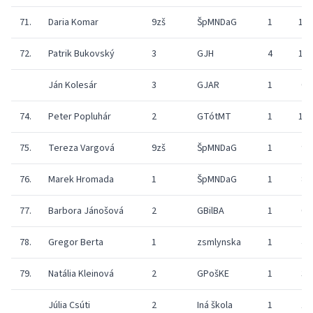
71.
Daria Komar
9zš
ŠpMNDaG
1
13
72.
Patrik Bukovský
3
GJH
4
11
Ján Kolesár
3
GJAR
1
0
74.
Peter Popluhár
2
GTótMT
1
10
75.
Tereza Vargová
9zš
ŠpMNDaG
1
9
76.
Marek Hromada
1
ŠpMNDaG
1
8
77.
Barbora Jánošová
2
GBilBA
1
0
78.
Gregor Berta
1
zsmlynska
1
4
79.
Natália Kleinová
2
GPošKE
1
3
Júlia Csúti
2
Iná škola
1
1