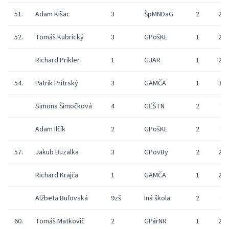
51.
Adam Kišac
3
ŠpMNDaG
2
20
52.
Tomáš Kubrický
3
GPošKE
1
26
Richard Prikler
1
GJAR
1
23
54.
Patrik Prítrský
3
GAMČA
1
30
Simona Šimočková
4
GĽŠTN
2
9
Adam Ilčík
2
GPošKE
2
8
57.
Jakub Buzalka
3
GPovBy
2
25
Richard Krajča
1
GAMČA
1
25
Alžbeta Buľovská
9zš
Iná škola
2
9
60.
Tomáš Matkovič
2
GPárNR
1
23