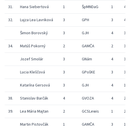
31.
Hana Siebertová
1
ŠpMNDaG
1
49
32.
Lujza Lea Lavriková
3
GPH
3
48
Šimon Borovský
3
GJH
4
34
34.
Matúš Pokorný
2
GAMČA
2
33
Jozef Smolár
3
GNám
4
32
Lucia Kleščová
3
GPošKE
3
30
Katarína Gersová
3
GJH
4
19
38.
Stanislav Barčák
4
GVOZA
4
20
39.
Lea Mária Majtan
2
GCSLewis
1
27
Martin Pistovčák
1
GAMČA
3
15