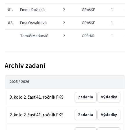
81.
Emma Dožická
2
GPošKE
1
1
82.
Ema Osvaldová
2
GPošKE
1
0
Tomáš Matkovič
2
GPárNR
1
0
Archív zadaní
2025 / 2026
3. kolo 2. časť 41. ročník FKS
Zadania
Výsledky
2. kolo 2. časť 41. ročník FKS
Zadania
Výsledky