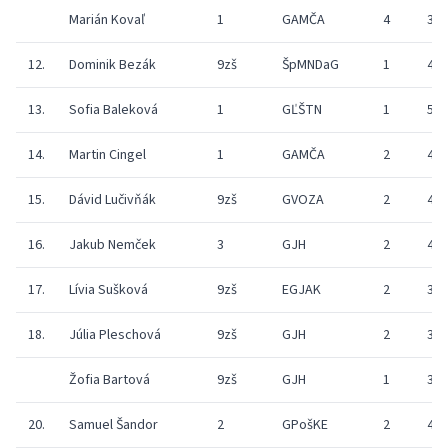
Marián Kovaľ
1
GAMČA
4
33
12.
Dominik Bezák
9zš
ŠpMNDaG
1
44
13.
Sofia Baleková
1
GĽŠTN
1
55
14.
Martin Cingel
1
GAMČA
2
49
15.
Dávid Lučivňák
9zš
GVOZA
2
43
16.
Jakub Nemček
3
GJH
2
49
17.
Lívia Sušková
9zš
EGJAK
2
33
18.
Júlia Pleschová
9zš
GJH
2
36
Žofia Bartová
9zš
GJH
1
34
20.
Samuel Šandor
2
GPošKE
2
45