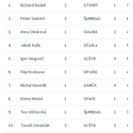
1.
Richard Dudek
2
GTótMT
1
72
2.
Peter Siebert
3
ŠpMNDaG
3
66
3.
Anna Oleárová
1
GVazBA
2
49
4.
Jakub Kulla
1
GČadca
2
53
5.
Igor Vargovič
2
GĽŠTN
4
52
6.
Filip Krokavec
2
GPošKE
1
45
7.
Michal Haverlík
1
GAMČA
4
44
8.
Emma Mutná
1
GPiešť
1
43
9.
Teo Višňovský
1
ŠpMNDaG
1
38
10.
Tomáš Otrubčák
3
GĽŠTN
3
44