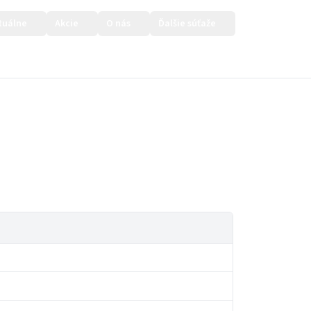
tuálne
Akcie
O nás
Ďalšie súťaže
Prihlásiť sa