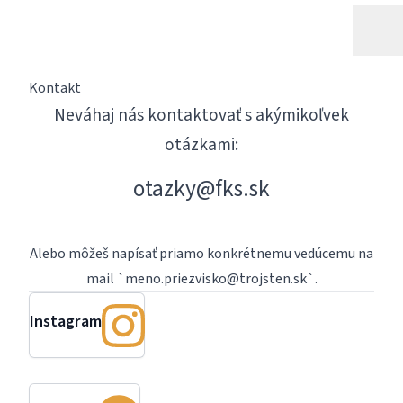
Kontakt
Neváhaj nás kontaktovať s akýmikoľvek
otázkami:
otazky@fks.sk
Alebo môžeš napísať priamo konkrétnemu vedúcemu na
mail `
meno.priezvisko@trojsten.sk
`.
Instagram