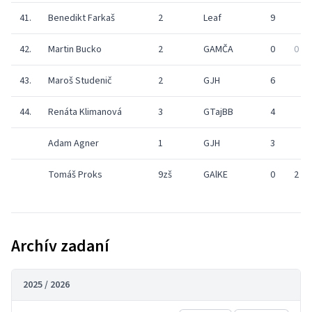
41.
Benedikt Farkaš
2
Leaf
9
42.
Martin Bucko
2
GAMČA
0
0
43.
Maroš Studenič
2
GJH
6
44.
Renáta Klimanová
3
GTajBB
4
Adam Agner
1
GJH
3
Tomáš Proks
9zš
GAlKE
0
2
Archív zadaní
2025 / 2026