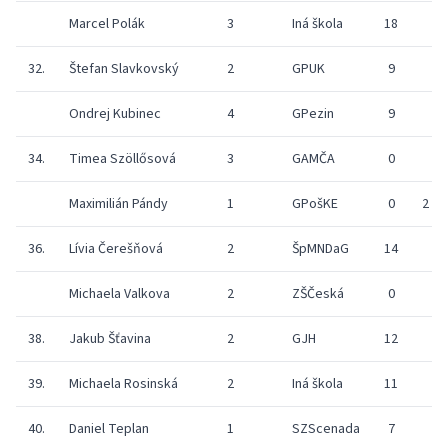
Marcel Polák
3
Iná škola
18
32.
Štefan Slavkovský
2
GPUK
9
Ondrej Kubinec
4
GPezin
9
34.
Timea Szöllősová
3
GAMČA
0
Maximilián Pándy
1
GPošKE
0
2
36.
Lívia Čerešňová
2
ŠpMNDaG
14
Michaela Valkova
2
ZŠČeská
0
38.
Jakub Šťavina
2
GJH
12
39.
Michaela Rosinská
2
Iná škola
11
40.
Daniel Teplan
1
SZScenada
7