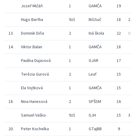
Jozef Mičáň
1
GAMČA
19
Hugo Bartha
9zš
BiGSuč
18
2
13.
Dominik Diňa
2
Iná škola
22
0
14.
Viktor Balan
1
GAMČA
18
Paulína Dujavová
1
GJAR
17
Terézia Gurová
2
Leaf
15
Ela Vojtková
1
GAMČA
15
18.
Nina Hanesová
2
SPŠSM
16
Samuel Vaško
9zš
GJH
15
3
20.
Peter Kochelka
1
GTajBB
9