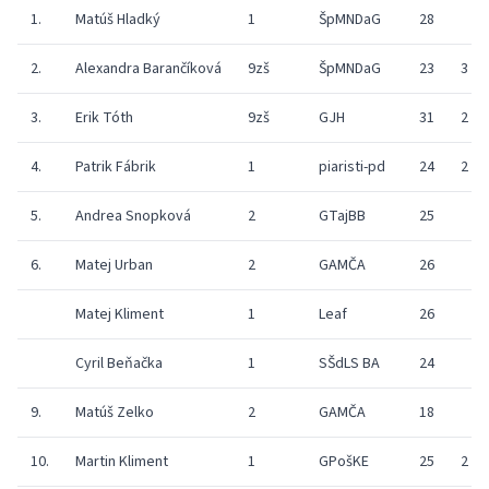
1.
Matúš Hladký
1
ŠpMNDaG
28
2.
Alexandra Barančíková
9zš
ŠpMNDaG
23
3
3.
Erik Tóth
9zš
GJH
31
2
4.
Patrik Fábrik
1
piaristi-pd
24
2
5.
Andrea Snopková
2
GTajBB
25
6.
Matej Urban
2
GAMČA
26
Matej Kliment
1
Leaf
26
Cyril Beňačka
1
SŠdLS BA
24
9.
Matúš Zelko
2
GAMČA
18
10.
Martin Kliment
1
GPošKE
25
2