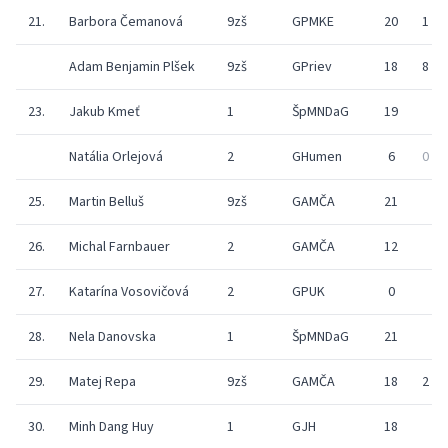
21.
Barbora Čemanová
9zš
GPMKE
20
1
Adam Benjamin Plšek
9zš
GPriev
18
8
23.
Jakub Kmeť
1
ŠpMNDaG
19
Natália Orlejová
2
GHumen
6
0
25.
Martin Belluš
9zš
GAMČA
21
26.
Michal Farnbauer
2
GAMČA
12
27.
Katarína Vosovičová
2
GPUK
0
28.
Nela Danovska
1
ŠpMNDaG
21
29.
Matej Repa
9zš
GAMČA
18
2
30.
Minh Dang Huy
1
GJH
18