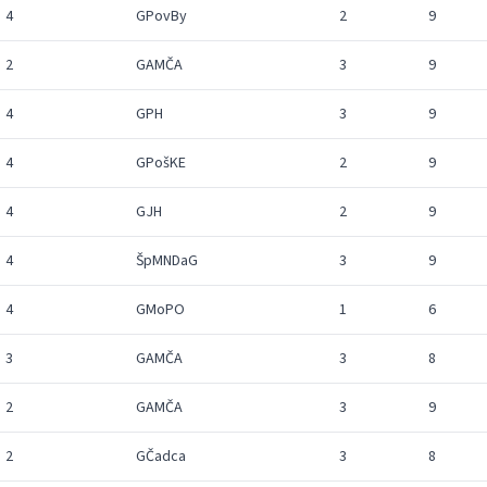
4
GPovBy
2
9
2
GAMČA
3
9
4
GPH
3
9
4
GPošKE
2
9
4
GJH
2
9
4
ŠpMNDaG
3
9
4
GMoPO
1
6
3
GAMČA
3
8
2
GAMČA
3
9
2
GČadca
3
8