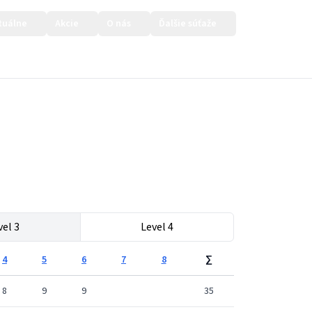
tuálne
Akcie
O nás
Ďalšie súťaže
Prihlásiť sa
vel 3
Level 4
4
5
6
7
8
∑
8
9
9
35