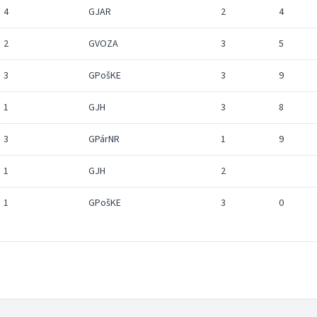
4
GJAR
2
4
2
GVOZA
3
5
3
GPošKE
3
9
1
GJH
3
8
3
GPárNR
1
9
1
GJH
2
1
GPošKE
3
0