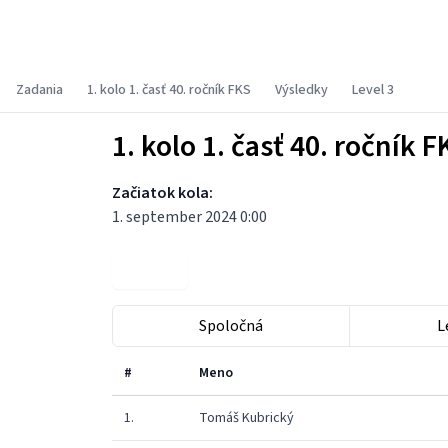
Fyzikálny korešpondenčný seminár
Zadania
1. kolo 1. časť 40. ročník FKS
Výsledky
Level 3
1. kolo 1. časť 40. ročník F
Začiatok kola:
1. september 2024 0:00
Zadania
Spoločná
L
#
Meno
1.
Tomáš Kubrický