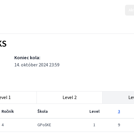
Ak
KS
Koniec kola:
14. október 2024 23:59
evel 1
Level 2
Le
Ročník
Škola
Level
3
4
GPošKE
1
9