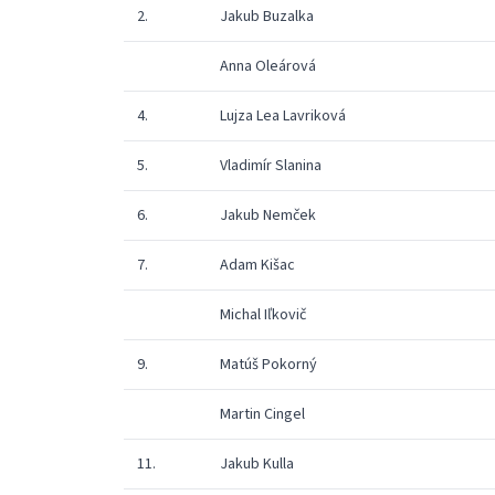
2.
Jakub Buzalka
Anna Oleárová
4.
Lujza Lea Lavriková
5.
Vladimír Slanina
6.
Jakub Nemček
7.
Adam Kišac
Michal Iľkovič
9.
Matúš Pokorný
Martin Cingel
11.
Jakub Kulla