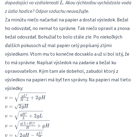
L
dopadajúci vo vzdialenosti
. Akou rýchlosťou vychádzala voda
L
z ústia hadice? Odpor vzduchu neuvažujte.
Za minútu niečo načarbal na papier a dostal výsledok. Bežal
ho odovzdať, no nemal to správne. Tak niečo opravil a znova
bežal odovzdať. Bohužiaľ to bolo stále zle. Po niekoľkých
ďalších pokusoch už mal papier celý popísaný zlými
výsledkami. Vtom mu to konečne docvaklo a už si bol istý, že
to má správne. Napísal výsledok na zadanie a bežal ku
opravovateľom. Kým tam ale dobehol, zabudol ktorý z
výsledkov na papieri má byť ten správny. Na papieri mal tieto
výsledky:
v =
2
g
L
=
+
2
v
g
H
−
H
L
\sqrt{\frac{gL^2}
v =
=
2
v
g
H
{H-L} + 2gH}
\sqrt{2gH}
v =
2
g
H
=
+
2
v
gL
L
\sqrt{\frac{gH^2}
v =
2
(
+
)
g
L
H
=
+
{L} + 2gL}
v
g
H
H
\sqrt{\frac{g
v =
2
g
L
=
2
−
(L + H)^2}
v
g
H