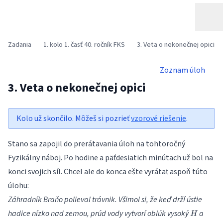
Zadania
1. kolo 1. časť 40. ročník FKS
3. Veta o nekonečnej opici
Zoznam úloh
3. Veta o nekonečnej opici
Kolo už skončilo. Môžeš si pozrieť
vzorové riešenie
.
Stano sa zapojil do prerátavania úloh na tohtoročný
Fyzikálny náboj. Po hodine a päťdesiatich minútach už bol na
konci svojich síl. Chcel ale do konca ešte vyrátať aspoň túto
úlohu:
Záhradník Braňo polieval trávnik. Všimol si, že keď drží ústie
H
hadice nízko nad zemou, prúd vody vytvorí oblúk vysoký
a
H