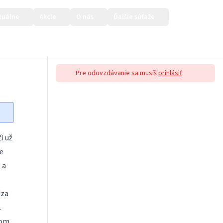
tuálne
Akcie
O nás
Ďalšie súťaže
Prihlásiť sa
Pre odovzdávanie sa musíš
prihlásiť
.
i už
e
 a
dza
.
ňom