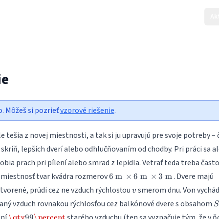
Ak
ie
o. Môžeš si pozrieť
vzorové riešenie
.
e tešia z novej miestnosti, a tak si ju upravujú pre svoje potreby – č
kríň, lepších dverí alebo odhlučňovaním od chodby. Pri práci sa al
obia prach pri pílení alebo smrad z lepidla. Vetrať teda treba často
\SI{6}
 miestnosť tvar kvádra rozmerov
. Dvere majú
6
m
×
6
m
×
3
m
{\metre}
v
otvorené, prúdi cez ne vzduch rýchlosťou
smerom dnu. Von vychá
v
\times
S
aný vzduch rovnakou rýchlosťou cez balkónové dvere s obsahom
\SI{6}
S
{\metre}
\qty{99}
ení
starého vzduchu (ten sa vyznačuje tým, že v 
\qty
99
\percent