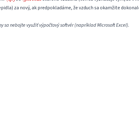
\times
{\percent}
lepidla) za nový, ak predpokladáme, že vzduch sa okamžite dokonal
\SI{3}
{\metre}
ohy sa nebojte využiť výpočtový softvér (napríklad Microsoft Excel).