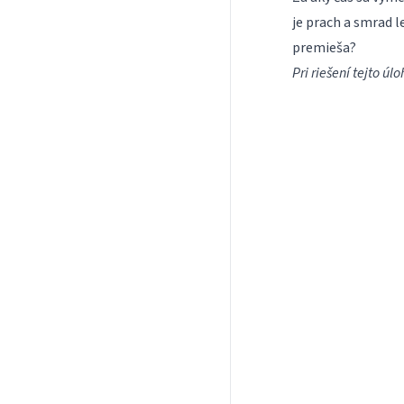
je prach a smrad 
premieša?
Pri riešení tejto úl