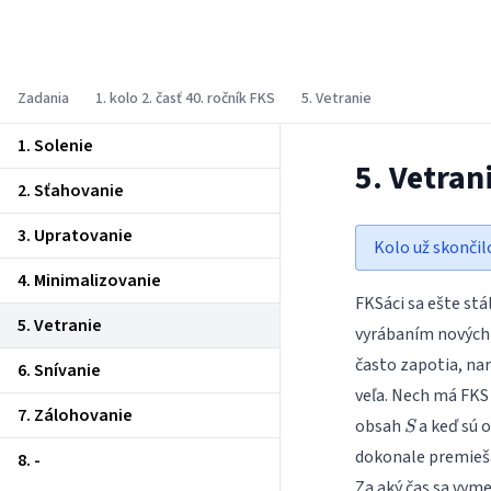
Fyzikálny korešpondenčný seminár
Zadania
1. kolo 2. časť 40. ročník FKS
5. Vetranie
1. Solenie
5. Vetran
2. Sťahovanie
3. Upratovanie
Kolo už skončil
4. Minimalizovanie
FKSáci sa ešte stál
5. Vetranie
vyrábaním nových s
často zapotia, nar
6. Snívanie
veľa. Nech má FKS
7. Zálohovanie
S
obsah
a keď sú 
S
dokonale premieš
8. -
Za aký čas sa vym