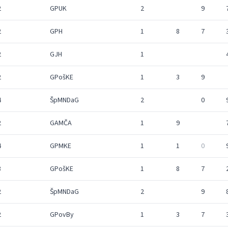
2
GPUK
2
9
2
GPH
1
8
7
2
GJH
1
2
GPošKE
1
3
9
4
ŠpMNDaG
2
0
2
GAMČA
1
9
4
GPMKE
1
1
0
3
GPošKE
1
8
7
2
ŠpMNDaG
2
9
2
GPovBy
1
3
7