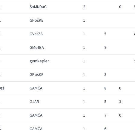
3
ŠpMNDaG
2
0
2
GPošKE
1
2
GVarZA
1
5
4
GMetBA
1
9
1
gymkepler
1
2
GPošKE
1
3
9zš
GAMČA
1
8
0
1
GJAR
1
5
3
3
GAMČA
1
7
0
4
GAMČA
1
6