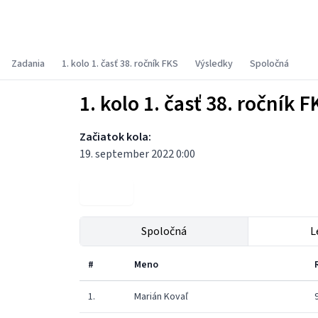
Fyzikálny korešpondenčný seminár
Zadania
1. kolo 1. časť 38. ročník FKS
Výsledky
Spoločná
1. kolo 1. časť 38. ročník F
Začiatok kola:
19. september 2022 0:00
Zadania
Spoločná
L
#
Meno
1.
Marián Kovaľ