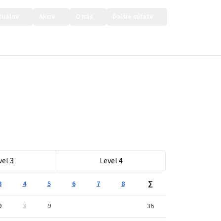
tuálne
Akcie
O nás
Ďalšie súťaže
Prihlásiť sa
vel 3
Level 4
3
4
5
6
7
8
∑
9
3
9
36