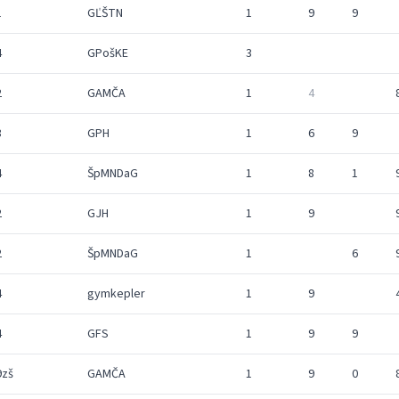
1
GĽŠTN
1
9
9
4
GPošKE
3
2
GAMČA
1
4
3
GPH
1
6
9
4
ŠpMNDaG
1
8
1
2
GJH
1
9
2
ŠpMNDaG
1
6
4
gymkepler
1
9
4
GFS
1
9
9
9zš
GAMČA
1
9
0