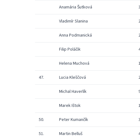
Anamária Šutková
Vladimír Slanina
Anna Podmanická
Filip Poláčik
Helena Muchová
47.
Lucia Kleščová
Michal Haverlík
Marek Ištok
50.
Peter Kumančík
51.
Martin Belluš