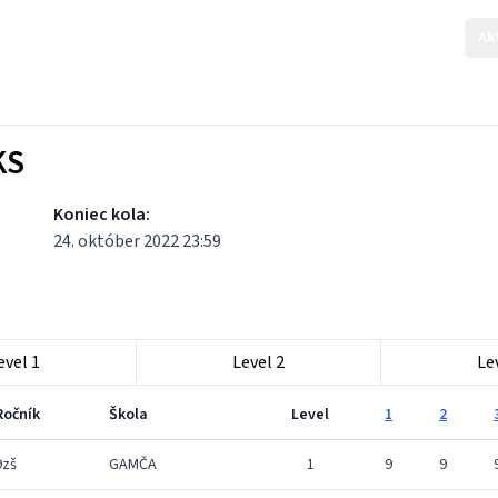
Ak
KS
Koniec kola:
24. október 2022 23:59
evel 1
Level 2
Le
Ročník
Škola
Level
1
2
9zš
GAMČA
1
9
9