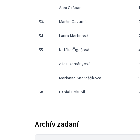
Alex Gašpar
53.
Martin Gavurník
54.
Laura Martinová
55.
Natália Čigašová
Alica Dományová
Marianna Andraščíkova
58.
Daniel Dokupil
Archív zadaní