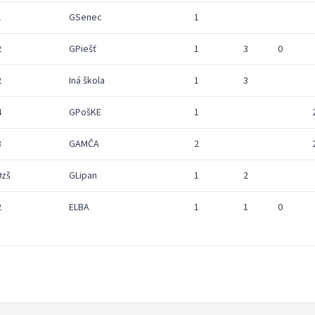
1
GSenec
1
2
GPiešť
1
3
0
2
Iná škola
1
3
4
GPošKE
1
3
GAMČA
2
9zš
GLipan
1
2
2
ELBA
1
1
0