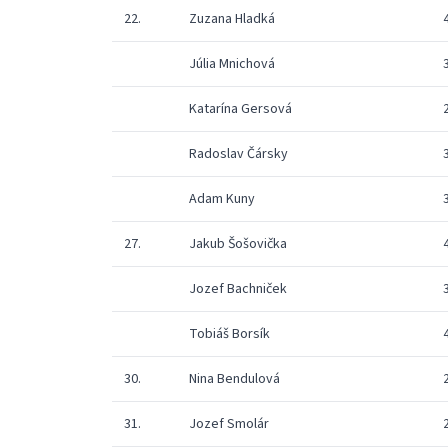
22.
Zuzana Hladká
Júlia Mnichová
Katarína Gersová
Radoslav Čársky
Adam Kuny
27.
Jakub Šošovička
Jozef Bachniček
Tobiáš Borsík
30.
Nina Bendulová
31.
Jozef Smolár