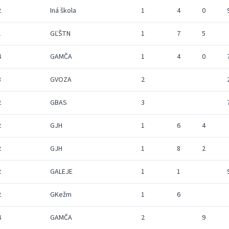
2
Iná škola
1
4
0
1
GĽŠTN
1
7
5
4
GAMČA
1
4
0
3
GVOZA
2
2
GBAS
3
2
GJH
1
6
4
2
GJH
1
8
2
2
GALEJE
1
1
2
GKežm
1
6
4
GAMČA
2
9