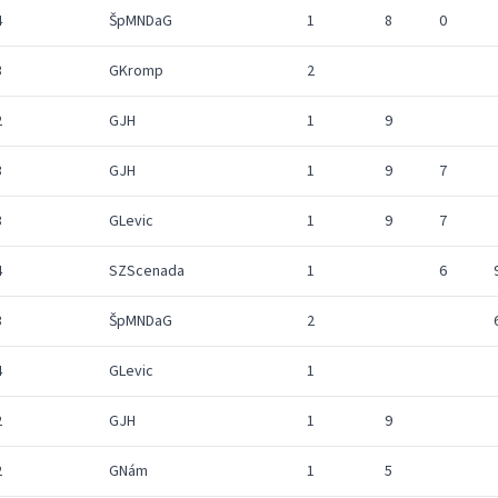
4
ŠpMNDaG
1
8
0
3
GKromp
2
2
GJH
1
9
3
GJH
1
9
7
3
GLevic
1
9
7
4
SZScenada
1
6
3
ŠpMNDaG
2
4
GLevic
1
2
GJH
1
9
2
GNám
1
5