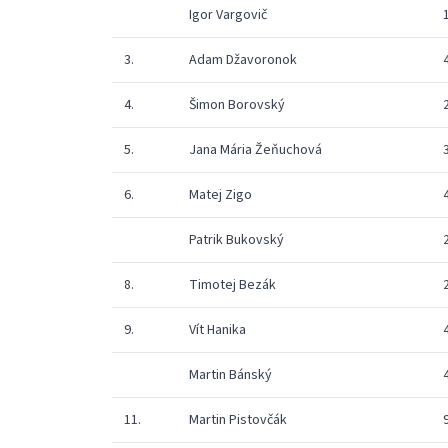
Igor Vargovič
3.
Adam Džavoronok
4.
Šimon Borovský
5.
Jana Mária Žeňuchová
6.
Matej Zigo
Patrik Bukovský
8.
Timotej Bezák
9.
Vít Hanika
Martin Bánský
11.
Martin Pistovčák