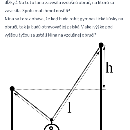
l
dĺžky
. Na toto lano zavesila vzdušnú obruč, na ktorú sa
l
M
zavesila. Spolu mali hmotnosť
.
M
Nina sa teraz obáva, že keď bude robiť gymnastické kúsky na
obruči, tak ju budú otravovať jej psiská. V akej výške pod
vyššou tyčou sa ustáli Nina na vzdušnej obruči?