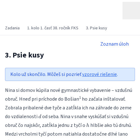
Zadania
1. kolo 1. časť 38. ročník FKS
3. Psie kusy
Zoznam úloh
3. Psie kusy
Kolo už skončilo. Môžeš si pozrieť
vzorové riešenie
.
Nina si domov kúpila nové gymnastické vybavenie – vzdušnú
1
obruč. Hneď pri príchode do Bošian
ho začala inštalovať.
Zobrala pribalené dve tyče a zatĺkla ich na záhrade do zeme
d
do vzdialenosti
od seba. Nina v snahe vyskúšať si vzdušnú
d
h
obruč čo najskôr, zatĺkla jednu z tyčí o
hlbšie ako tú druhú.
h
Medzi vrcholmi tyčí potom natiahla dostatočne dlhé lano