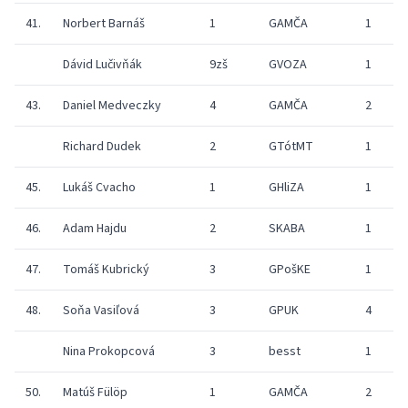
41.
Norbert Barnáš
1
GAMČA
1
Dávid Lučivňák
9zš
GVOZA
1
43.
Daniel Medveczky
4
GAMČA
2
Richard Dudek
2
GTótMT
1
45.
Lukáš Cvacho
1
GHliZA
1
46.
Adam Hajdu
2
SKABA
1
47.
Tomáš Kubrický
3
GPošKE
1
48.
Soňa Vasiľová
3
GPUK
4
Nina Prokopcová
3
besst
1
50.
Matúš Fülöp
1
GAMČA
2