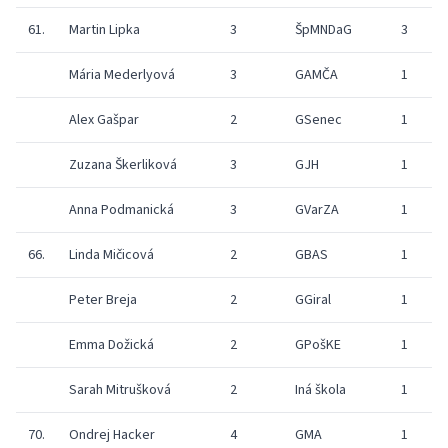
61.
Martin Lipka
3
ŠpMNDaG
3
Mária Mederlyová
3
GAMČA
1
Alex Gašpar
2
GSenec
1
Zuzana Škerliková
3
GJH
1
Anna Podmanická
3
GVarZA
1
66.
Linda Mičicová
2
GBAS
1
Peter Breja
2
GGiral
1
Emma Dožická
2
GPošKE
1
Sarah Mitrušková
2
Iná škola
1
70.
Ondrej Hacker
4
GMA
1