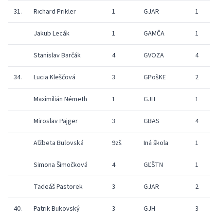
31.
Richard Prikler
1
GJAR
1
Jakub Lecák
1
GAMČA
1
Stanislav Barčák
4
GVOZA
4
34.
Lucia Kleščová
3
GPošKE
2
Maximilián Németh
1
GJH
1
Miroslav Pajger
3
GBAS
4
Alžbeta Buľovská
9zš
Iná škola
1
Simona Šimočková
4
GĽŠTN
1
Tadeáš Pastorek
3
GJAR
2
40.
Patrik Bukovský
3
GJH
3