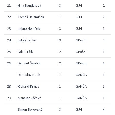
21.
Nina Bendulová
3
GJH
2
22.
Tomáš Halamiček
1
GJH
2
23.
Jakub Nemček
3
GJH
1
24.
Lukáš Jacko
3
GPošKE
2
25.
Adam Ilčík
2
GPošKE
1
26.
Samuel Šandor
2
GPošKE
1
Rastislav Pech
1
GAMČA
1
28.
Richard Krajča
1
GAMČA
1
29.
Ivana Kováčová
1
GAMČA
1
Šimon Borovský
3
GJH
4