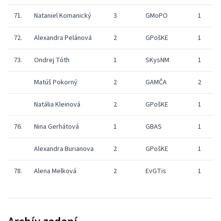
71.
Nataniel Komanický
3
GMoPO
1
72.
Alexandra Pelánová
2
GPošKE
1
73.
Ondrej Tóth
1
SKysNM
1
Matúš Pokorný
2
GAMČA
2
Natália Kleinová
2
GPošKE
1
76.
Nina Gerhátová
1
GBAS
1
Alexandra Burianova
2
GPošKE
1
78.
Alena Melková
2
EvGTis
1