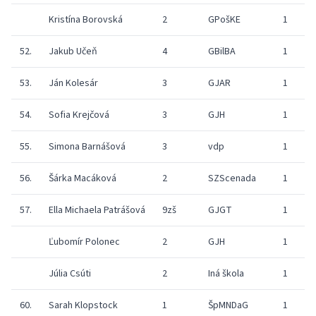
Kristína Borovská
2
GPošKE
1
52.
Jakub Učeň
4
GBilBA
1
53.
Ján Kolesár
3
GJAR
1
54.
Sofia Krejčová
3
GJH
1
55.
Simona Barnášová
3
vdp
1
56.
Šárka Macáková
2
SZScenada
1
57.
Ella Michaela Patrášová
9zš
GJGT
1
Ľubomír Polonec
2
GJH
1
Júlia Csúti
2
Iná škola
1
60.
Sarah Klopstock
1
ŠpMNDaG
1