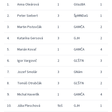
1.
Anna Oleárová
1
GVazBA
1
2.
Peter Siebert
3
ŠpMNDaG
1
3.
Martin Pistovčák
1
GAMČA
2
4.
Katarína Gersová
3
GJH
2
5.
Marián Kovaľ
1
GAMČA
4
6.
Igor Vargovič
2
GĽŠTN
3
7.
Jozef Smolár
3
GNám
3
8.
Tomáš Otrubčák
3
GĽŠTN
2
9.
Michal Haverlík
1
GAMČA
4
10.
Júlia Pleschová
9zš
GJH
1