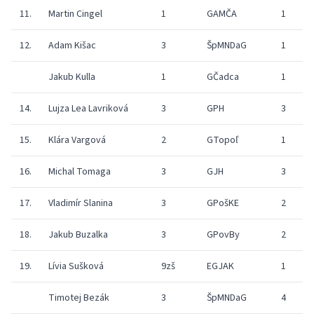
11.
Martin Cingel
1
GAMČA
1
12.
Adam Kišac
3
ŠpMNDaG
1
Jakub Kulla
1
GČadca
1
14.
Lujza Lea Lavriková
3
GPH
3
15.
Klára Vargová
2
GTopoľ
1
16.
Michal Tomaga
3
GJH
3
17.
Vladimír Slanina
3
GPošKE
2
18.
Jakub Buzalka
3
GPovBy
2
19.
Lívia Sušková
9zš
EGJAK
1
Timotej Bezák
3
ŠpMNDaG
4