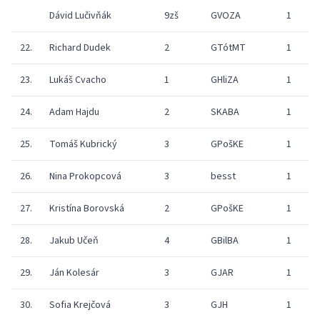
Dávid Lučivňák
9zš
GVOZA
1
22.
Richard Dudek
2
GTótMT
1
23.
Lukáš Cvacho
1
GHliZA
1
24.
Adam Hajdu
2
SKABA
1
25.
Tomáš Kubrický
3
GPošKE
1
26.
Nina Prokopcová
3
besst
1
27.
Kristína Borovská
2
GPošKE
1
28.
Jakub Učeň
4
GBilBA
1
29.
Ján Kolesár
3
GJAR
1
30.
Sofia Krejčová
3
GJH
1