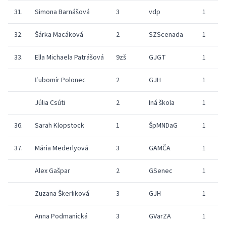
31.
Simona Barnášová
3
vdp
1
32.
Šárka Macáková
2
SZScenada
1
33.
Ella Michaela Patrášová
9zš
GJGT
1
Ľubomír Polonec
2
GJH
1
Júlia Csúti
2
Iná škola
1
36.
Sarah Klopstock
1
ŠpMNDaG
1
37.
Mária Mederlyová
3
GAMČA
1
Alex Gašpar
2
GSenec
1
Zuzana Škerliková
3
GJH
1
Anna Podmanická
3
GVarZA
1