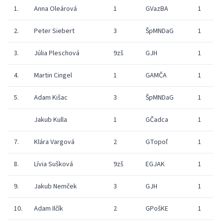
1.
Anna Oleárová
1
GVazBA
1
2.
Peter Siebert
3
ŠpMNDaG
1
3.
Júlia Pleschová
9zš
GJH
1
4.
Martin Cingel
1
GAMČA
1
5.
Adam Kišac
3
ŠpMNDaG
1
Jakub Kulla
1
GČadca
1
7.
Klára Vargová
2
GTopoľ
1
8.
Lívia Sušková
9zš
EGJAK
1
9.
Jakub Nemček
3
GJH
1
10.
Adam Ilčík
2
GPošKE
1