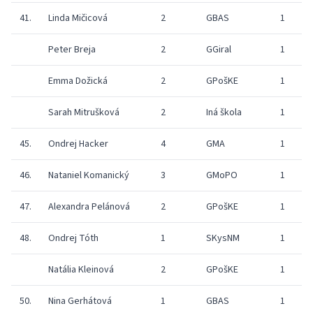
41.
Linda Mičicová
2
GBAS
1
Peter Breja
2
GGiral
1
Emma Dožická
2
GPošKE
1
Sarah Mitrušková
2
Iná škola
1
45.
Ondrej Hacker
4
GMA
1
46.
Nataniel Komanický
3
GMoPO
1
47.
Alexandra Pelánová
2
GPošKE
1
48.
Ondrej Tóth
1
SKysNM
1
Natália Kleinová
2
GPošKE
1
50.
Nina Gerhátová
1
GBAS
1