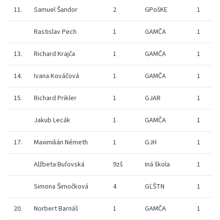
11.
Samuel Šandor
2
GPošKE
1
Rastislav Pech
1
GAMČA
1
13.
Richard Krajča
1
GAMČA
1
14.
Ivana Kováčová
1
GAMČA
1
15.
Richard Prikler
1
GJAR
1
Jakub Lecák
1
GAMČA
1
17.
Maximilián Németh
1
GJH
1
Alžbeta Buľovská
9zš
Iná škola
1
Simona Šimočková
4
GĽŠTN
1
20.
Norbert Barnáš
1
GAMČA
1