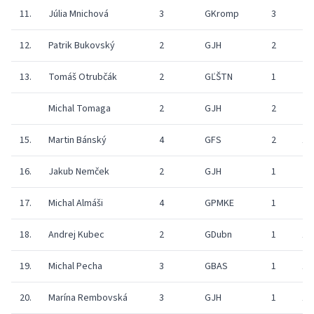
11.
Júlia Mnichová
3
GKromp
3
21
12.
Patrik Bukovský
2
GJH
2
25
13.
Tomáš Otrubčák
2
GĽŠTN
1
26
Michal Tomaga
2
GJH
2
5
15.
Martin Bánský
4
GFS
2
19
16.
Jakub Nemček
2
GJH
1
21
17.
Michal Almáši
4
GPMKE
1
0
18.
Andrej Kubec
2
GDubn
1
12
19.
Michal Pecha
3
GBAS
1
17
20.
Marína Rembovská
3
GJH
1
13