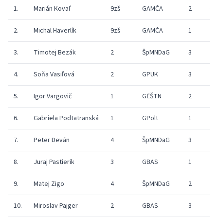
1.
Marián Kovaľ
9zš
GAMČA
2
69
2.
Michal Haverlík
9zš
GAMČA
1
52
3.
Timotej Bezák
2
ŠpMNDaG
3
45
4.
Soňa Vasiľová
2
GPUK
3
41
5.
Igor Vargovič
1
GĽŠTN
2
44
6.
Gabriela Podtatranská
1
GPolt
1
40
7.
Peter Deván
4
ŠpMNDaG
3
47
8.
Juraj Pastierik
3
GBAS
1
42
9.
Matej Zigo
4
ŠpMNDaG
2
41
10.
Miroslav Pajger
2
GBAS
3
38