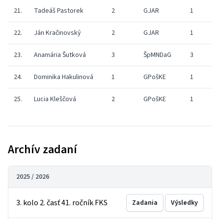
21.
Tadeáš Pastorek
2
GJAR
1
9
22.
Ján Kračinovský
2
GJAR
1
7
23.
Anamária Šutková
3
ŠpMNDaG
3
0
24.
Dominika Hakulinová
1
GPošKE
1
0
25.
Lucia Kleščová
2
GPošKE
1
0
Archív zadaní
2025 / 2026
3. kolo 2. časť 41. ročník FKS
Zadania
Výsledky