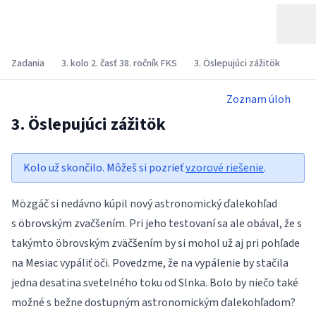
Zadania
3. kolo 2. časť 38. ročník FKS
3. Öslepujúci zážitök
Zoznam úloh
3. Öslepujúci zážitök
Kolo už skončilo. Môžeš si pozrieť
vzorové riešenie
.
Mözgáč si nedávno kúpil nový astronomický ďalekohľad
s öbrovským zvačšením. Pri jeho testovaní sa ale obával, že s
takýmto öbrovským zväčšením by si mohol už aj pri pohľade
na Mesiac vypáliť öči. Povedzme, že na vypálenie by stačila
jedna desatina svetelného toku od Slnka. Bolo by niečo také
možné s bežne dostupným astronomickým ďalekohľadom?