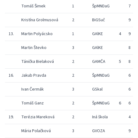
Tomáš Šimek
1
ŠpMNDaG
7
Kristína Grolmusová
2
BiGSuč
9
13.
Martin Polyácsko
1
GAlKE
4
9
Martin Števko
3
GAlKE
8
Tánička Bielaková
2
GAMČA
5
8
16.
Jakub Pravda
2
ŠpMNDaG
6
Ivan Čermák
3
GSkal
6
Tomáš Ganz
2
ŠpMNDaG
6
6
19.
Terézia Mareková
2
Iná škola
4
Mária Polačková
3
GVOZA
9