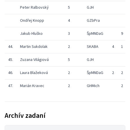
Peter Ralbovský
5
GJH
Ondřej Knopp
4
GZbPra
Jakub Hluško
3
ŠpMNDaG
9
44.
Martin Sukdolak
2
SKABA
4
1
45.
Zuzana Világiová
5
GJH
46.
Laura Blažeková
2
ŠpMNDaG
2
2
47.
Marián Kravec
2
GHMich
2
Archív zadaní