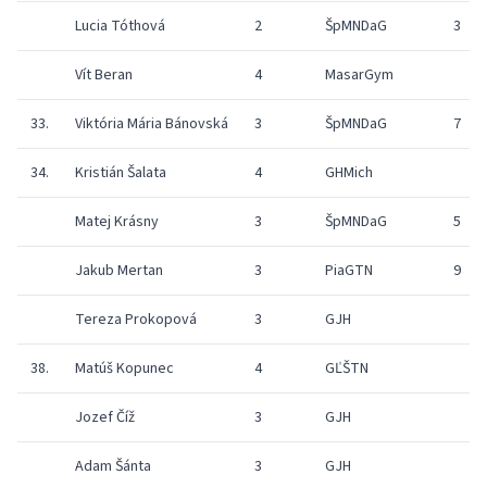
Lucia Tóthová
2
ŠpMNDaG
3
Vít Beran
4
MasarGym
33.
Viktória Mária Bánovská
3
ŠpMNDaG
7
34.
Kristián Šalata
4
GHMich
Matej Krásny
3
ŠpMNDaG
5
Jakub Mertan
3
PiaGTN
9
Tereza Prokopová
3
GJH
38.
Matúš Kopunec
4
GĽŠTN
Jozef Číž
3
GJH
Adam Šánta
3
GJH