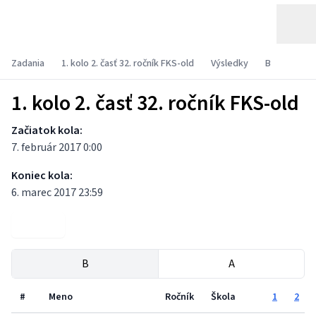
Zadania
1. kolo 2. časť 32. ročník FKS-old
Výsledky
B
1. kolo 2. časť 32. ročník FKS-old
Začiatok kola:
7. február 2017 0:00
Koniec kola:
6. marec 2017 23:59
Zadania
B
A
#
Meno
Ročník
Škola
1
2