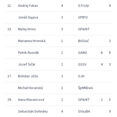
21.
Andrej Fukas
4
GTrste
9
Jonáš Dujava
3
SPlPO
23.
Matej Hrmo
3
GPárNT
Marianna Hronská
1
BiGSuč
3
Patrik Rusnák
2
GAlKE
6
8
Jozef Sičár
2
GSSV
4
3
27.
Bohdan Jóža
3
GJH
Michal Horanský
2
ŠpMNDaG
29.
Hana Kluvancová
2
GPárNT
2
5
Sebastián Dohnány
4
GVazBA
9