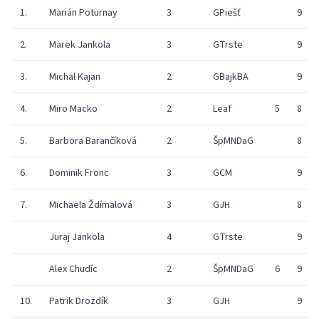
1.
Marián Poturnay
3
GPiešť
9
2.
Marek Jankola
3
GTrste
9
3.
Michal Kajan
2
GBajkBA
9
4.
Miro Macko
2
Leaf
5
8
5.
Barbora Barančíková
2
ŠpMNDaG
8
6.
Dominik Fronc
3
GCM
9
7.
Michaela Ždímalová
3
GJH
8
Juraj Jankola
4
GTrste
9
Alex Chudíc
2
ŠpMNDaG
6
9
10.
Patrik Drozdík
3
GJH
9