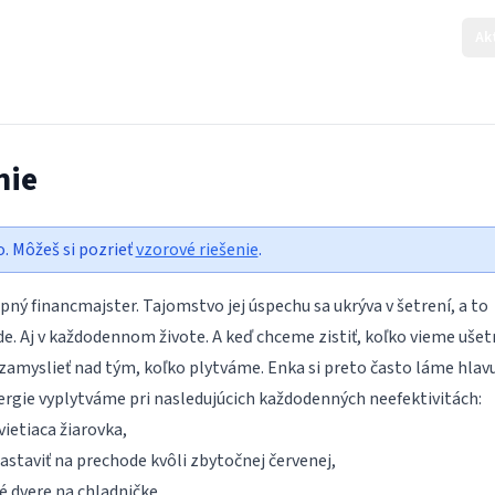
Ak
nie
o. Môžeš si pozrieť
vzorové riešenie
.
pný financmajster. Tajomstvo jej úspechu sa ukrýva v šetrení, a to
ide. Aj v každodennom živote. A keď chceme zistiť, koľko vieme ušetr
zamyslieť nad tým, koľko plytváme. Enka si preto často láme hlav
ergie vyplytváme pri nasledujúcich každodenných neefektivitách:
ietiaca žiarovka,
astaviť na prechode kvôli zbytočnej červenej,
é dvere na chladničke.