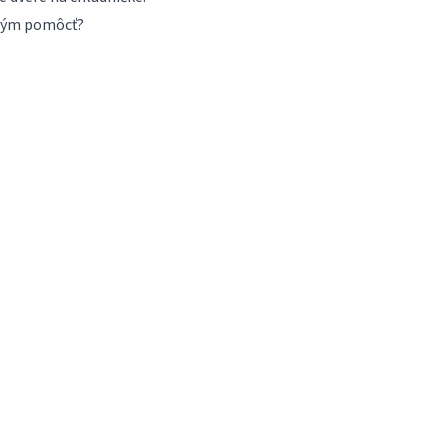
s tým pomôcť?