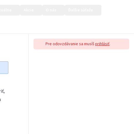
tuálne
Akcie
O nás
Ďalšie súťaže
Prihlásiť sa
Pre odovzdávanie sa musíš
prihlásiť
.
iť,
u