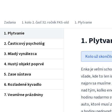
Fyzikálny korešpondenčný seminár
Zadania
1. kolo 2. časť 32. ročník FKS-old
1. Plytvanie
1. Plytvanie
1. Plytva
2. Časticový psychológ
3. Mladý vynálezca
Kolo už skončil
4. Hustý objekt poprvé
Enka je veľmi scho
5. Zase sústava
všade, kde to len 
najprv sa musíme 
6. Rozladené kyvadlo
nad tým, koľko en
7. Vesmírne prázdniny
hodinu nadarmo sv
auto, ktoré musí z
a hodinu nedovret