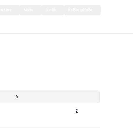
tuálne
Akcie
O nás
Ďalšie súťaže
Prihlásiť sa
A
∑