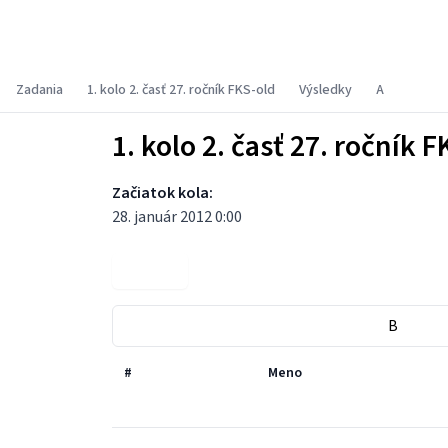
Fyzikálny korešpondenčný seminár
Zadania
1. kolo 2. časť 27. ročník FKS-old
Výsledky
A
1. kolo 2. časť 27. ročník F
Začiatok kola:
28. január 2012 0:00
Zadania
B
#
Meno