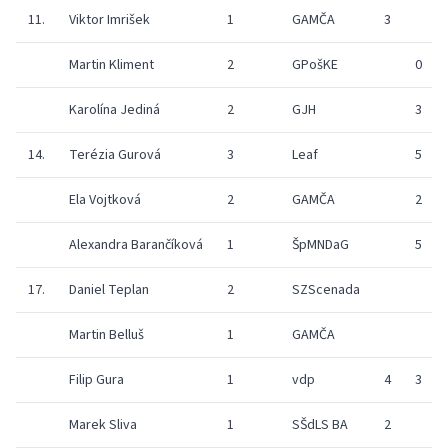
11.
Viktor Imrišek
1
GAMČA
3
Martin Kliment
2
GPošKE
0
Karolína Jediná
2
GJH
3
14.
Terézia Gurová
3
Leaf
5
Ela Vojtková
2
GAMČA
2
Alexandra Barančíková
1
ŠpMNDaG
5
17.
Daniel Teplan
2
SZScenada
Martin Belluš
1
GAMČA
Filip Gura
1
vdp
4
3
Marek Sliva
1
SŠdLS BA
2