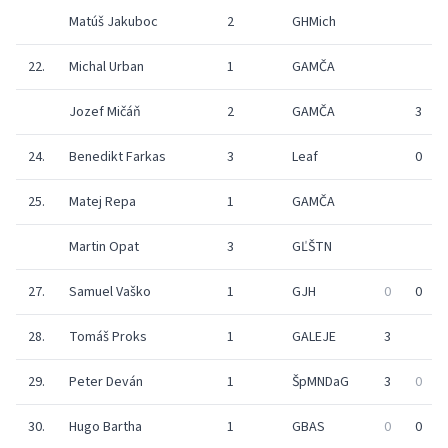
Matúš Jakuboc
2
GHMich
22.
Michal Urban
1
GAMČA
Jozef Mičáň
2
GAMČA
3
24.
Benedikt Farkas
3
Leaf
0
25.
Matej Repa
1
GAMČA
Martin Opat
3
GĽŠTN
27.
Samuel Vaško
1
GJH
0
0
28.
Tomáš Proks
1
GALEJE
3
29.
Peter Deván
1
ŠpMNDaG
3
0
30.
Hugo Bartha
1
GBAS
0
0