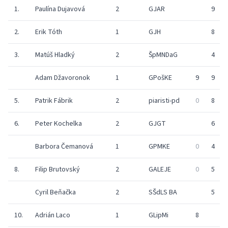
1.
Paulína Dujavová
2
GJAR
9
2.
Erik Tóth
1
GJH
8
3.
Matúš Hladký
2
ŠpMNDaG
4
Adam Džavoronok
1
GPošKE
9
9
5.
Patrik Fábrik
2
piaristi-pd
0
8
6.
Peter Kochelka
2
GJGT
6
Barbora Čemanová
1
GPMKE
0
4
8.
Filip Brutovský
2
GALEJE
0
5
Cyril Beňačka
2
SŠdLS BA
5
10.
Adrián Laco
1
GLipMi
8