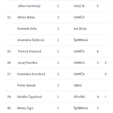
Július Kurimský
1
GALEJE
5
32.
Viktor Balan
2
GAMČA
Dominik Diňa
3
Iná škola
Anamária Šutková
1
ŠpMNDaG
35.
Tereza Vranová
1
GAMČA
8
36.
Juraj Pavolko
1
GHMich
3
3
37.
Dominika Krivdová
2
GAMČA
0
Peter Banáš
2
GBAS
39.
Natália Čigašová
1
GPošKE
4
0
40.
Matej Zigo
1
ŠpMNDaG
2