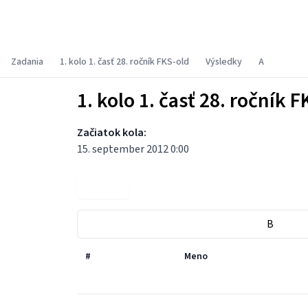
Fyzikálny korešpondenčný seminár
Zadania
1. kolo 1. časť 28. ročník FKS-old
Výsledky
A
1. kolo 1. časť 28. ročník F
Začiatok kola:
15. september 2012 0:00
Zadania
B
#
Meno