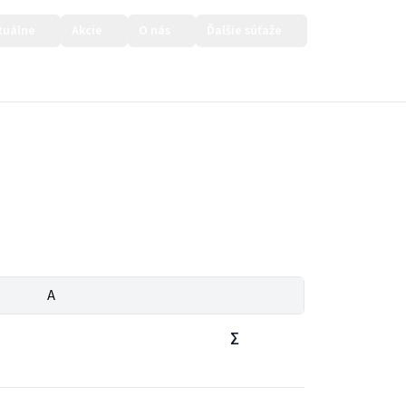
tuálne
Akcie
O nás
Ďalšie súťaže
Prihlásiť sa
A
∑