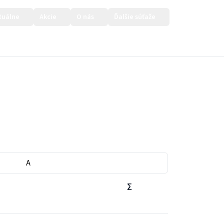
tuálne
Akcie
O nás
Ďalšie súťaže
Prihlásiť sa
A
∑