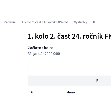
Fyzikálny korešpondenčný seminár
Zadania
1. kolo 2. časť 24. ročník FKS-old
Výsledky
B
1. kolo 2. časť 24. ročník F
Začiatok kola:
31. január 2009 0:00
Zadania
B
#
Meno