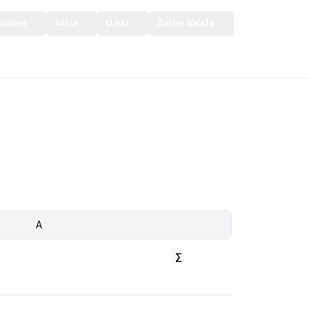
tuálne
Akcie
O nás
Ďalšie súťaže
Prihlásiť sa
A
∑