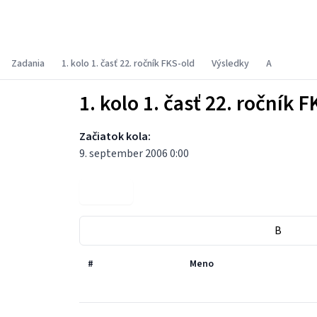
Fyzikálny korešpondenčný seminár
Zadania
1. kolo 1. časť 22. ročník FKS-old
Výsledky
A
1. kolo 1. časť 22. ročník F
Začiatok kola:
9. september 2006 0:00
Zadania
B
#
Meno