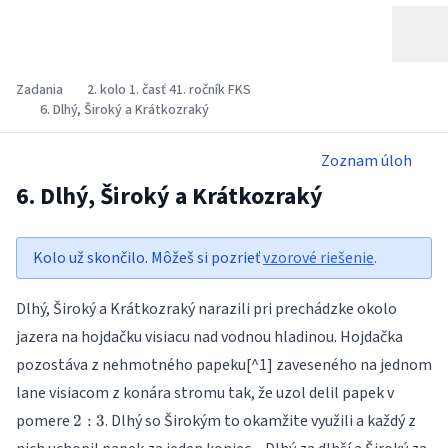
Zadania
2. kolo 1. časť 41. ročník FKS
6. Dlhý, Široký a Krátkozraký
Zoznam úloh
6. Dlhý, Široký a Krátkozraký
Kolo už skončilo. Môžeš si pozrieť
vzorové riešenie
.
Dlhý, Široký a Krátkozraký narazili pri prechádzke okolo
jazera na hojdačku visiacu nad vodnou hladinou. Hojdačka
pozostáva z nehmotného papeku[^1] zaveseného na jednom
lane visiacom z konára stromu tak, že uzol delil papek v
2:3
pomere
. Dlhý so Širokým to okamžite využili a každý z
2
:
3