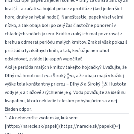
nich uchopil papek za jeden koniec – Dlhý za dlhší a Široký za
kratší – a začali sa hojdať pekne v protifáze (keď jeden šiel
hore, druhý sa hýbal nadol). Naneštastie, papek visel veľmi
nízko, a tak obaja boli po celý čas čiastočne ponorení v
chladných vodách jazera. Krátkozraký ich mal pozorovať z
brehu a odmerať periódu malých kmitov. Zrak si však pokazil
pri štúdiu fyzikálnych kníh, a tak, keď už ju nemohol
odsledovať, zvládol ju aspoň vypočítať.
Aká je perióda malých kmitov takejto hojdačky? Uvažujte, že
m
\frac{3}
3
Dlhý má hmotnosť
a Široký
, a že obaja majú v každej
m
m
2
{2}m
S
\frac{4}
4
výške tela konštantný prierez – Dlhý
a Široký
. Hustota
S
S
3
{3}S
\rho
g
vody je
a tiažové zrýchlenie je
. Vodu považujte za ideálnu
ρ
g
kvapalinu, ktorá nekladie telesám pohybujúcim sa v nej
žiaden odpor.
1. Ak nehovoríte zvolensky, kuk sem:
[https://narecie.sk/papek](https://narecie.sk/papek)[↩︎]