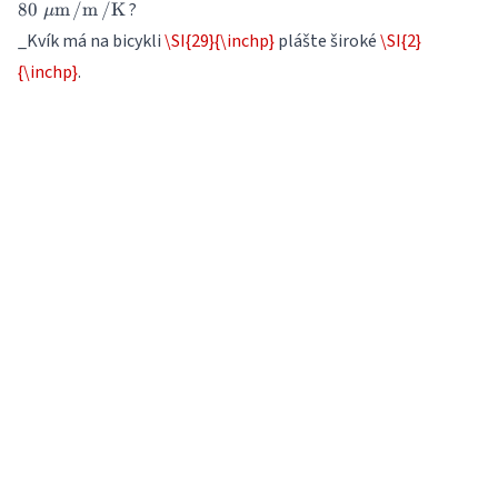
?
80
m
/
m
/
K
μ
_Kvík má na bicykli
\SI{29}{\inchp}
plášte široké
\SI{2}
{\inchp}
.