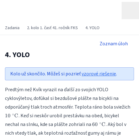
Zadania
2. kolo 1. časť 41. ročník FKS
4. YOLO
Zoznam úloh
4. YOLO
Kolo už skončilo. Môžeš si pozrieť
vzorové riešenie
.
Predtým než Kvík vyrazil na ďalší zo svojich YOLO
cyklovýletov, dofúkal si bezdušové plášte na bicykli na
\SI
odporúčaný tlak troch atmosfér. Teplota ráno bola sviežich
{\c
∘
. Keď si neskôr urobil prestávku na obed, bicykel
10
C
\SI{60}
∘
nechal na slnku, kde sa plášte zohriali na
. Aký bol v
60
C
{\celsius}
\SI{80
nich vtedy tlak, ak teplotná rozťažnosť gumy aj rámu je
{\micr