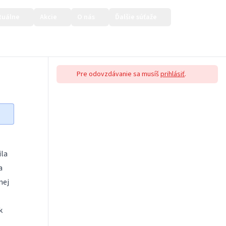
tuálne
Akcie
O nás
Ďalšie súťaže
Prihlásiť sa
Pre odovzdávanie sa musíš
prihlásiť
.
ila
a
mej
k