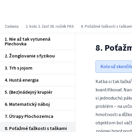
Fyzikálny korešpondenčný seminár
Zadania
2. kolo 2. časť 38. ročník FKS
8. Poťažmé ťažkosti s taškam
1. Nie až tak vytunená
Plechovka
8. Poťažm
2. Žonglovanie s fyzikou
Kolo už skončil
3. Trh s jojom
4. Hustá energia
Katka si tak ťažká
kvantifikovať. Nan
5. (Bez)nádejný krupiér
si jednoduchú páku
6. Matematický náboj
problém – na urč
hmotnosti a dĺžko
7. Útrapy Plochozemca
objektom bol väčš
8. Poťažmé ťažkosti s taškami
známej hmotnosti