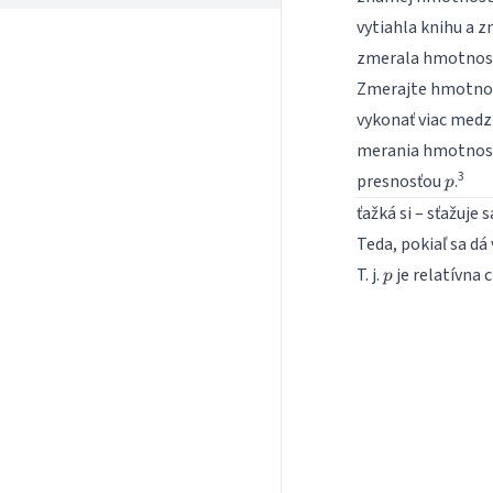
vytiahla knihu a 
zmerala hmotnosť 
Zmerajte hmotnos
vykonať viac medz
merania hmotnosti
p
3
presnosťou
.
p
ťažká si – sťažuje 
Teda, pokiaľ sa dá
p
T. j.
je relatívna
p