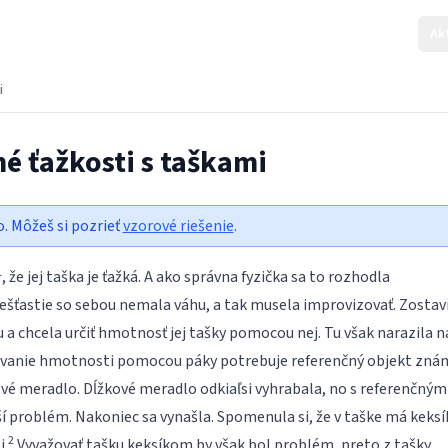
Ak
i
é ťažkosti s taškami
o. Môžeš si pozrieť
vzorové riešenie
.
1
, že jej taška je ťažká. A ako správna fyzička sa to rozhodla
ešťastie so sebou nemala váhu, a tak musela improvizovať. Zostav
 a chcela určiť hmotnosť jej tašky pomocou nej. Tu však narazila n
ovanie hmotnosti pomocou páky potrebuje referenčný objekt zná
vé meradlo. Dĺžkové meradlo odkiaľsi vyhrabala, no s referenčným
í problém. Nakoniec sa vynašla. Spomenula si, že v taške má keksí
2
.
Vyvažovať tašku keksíkom by však bol problém, preto z tašky