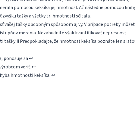
zmerala pomocou keksíka jej hmotnosť. Až následne pomocou knih
zvyšku tašky a všetky tri hmotnosti sčítala.
ť vašej tašky obdobným spôsobom aj vy. V prípade potreby môže
istupňov merania. Nezabudnite však kvantifikovať nepresnosť
 tašky!!! Predpokladajte, že hmotnosť keksíka poznáte len s isto
sa, ponosuje sa
↩
 výrobcom veriť.
↩
 chyba hmotnosti keksíka.
↩