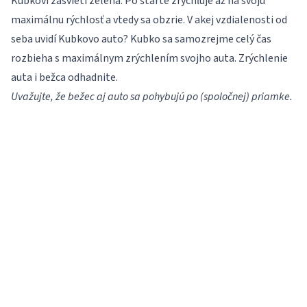
Kubkovi zasvieti zelená. Po štarte zrýchľuje až na svoju
maximálnu rýchlosť a vtedy sa obzrie. V akej vzdialenosti od
seba uvidí Kubkovo auto? Kubko sa samozrejme celý čas
rozbieha s maximálnym zrýchlením svojho auta. Zrýchlenie
auta i bežca odhadnite.
Uvažujte, že bežec aj auto sa pohybujú po (spoločnej) priamke.