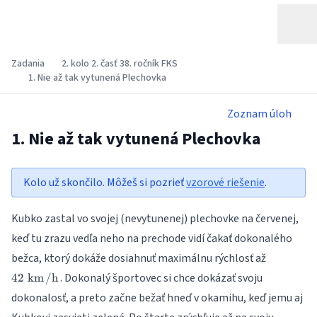
Zadania
2. kolo 2. časť 38. ročník FKS
1. Nie až tak vytunená Plechovka
Zoznam úloh
1. Nie až tak vytunená Plechovka
Kolo už skončilo. Môžeš si pozrieť
vzorové riešenie
.
Kubko zastal vo svojej (nevytunenej) plechovke na červenej,
keď tu zrazu vedľa neho na prechode vidí čakať dokonalého
\SI{42}
bežca, ktorý dokáže dosiahnuť maximálnu rýchlosť až
{\kilo\m
. Dokonalý športovec si chce dokázať svoju
42
k
m
/
h
dokonalosť, a preto začne bežať hneď v okamihu, keď jemu aj