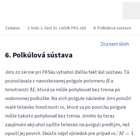
Zadania
2. kolo 1. časť 31. ročník FKS-old
6. Polkúlová sústava
Zoznam úloh
6. Polkúlová sústava
Jimi zo skrine pri FKSku vytiahol ďalšiu fakt kúl sústavu. Tá
R
pozostávala z navoskovanej polgule polomeru
a
R
M
hmotnosti
, ktorá sa môže pohybovať bez trenia po
M
vodorovnej podložke. Na vrch polgule následne Jimi položil
m
malé teliesko hmotnosti
, ktoré sa po povrchu polgule
m
môže takisto pohybovať bez trenia. Jimiho by teraz
zaujímalo aký uhol opíšte teliesko na polguli predtým, než
m/M
opustí jej povrch. Skúste nájsť výsledok pre prípad
.
/
=
1
m
M
= 1