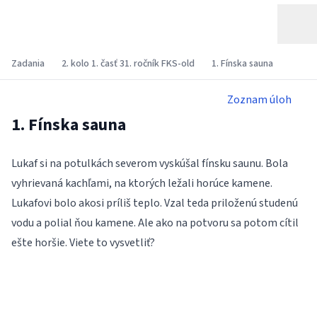
Zadania
2. kolo 1. časť 31. ročník FKS-old
1. Fínska sauna
Zoznam úloh
1. Fínska sauna
Lukaf si na potulkách severom vyskúšal fínsku saunu. Bola
vyhrievaná kachľami, na ktorých ležali horúce kamene.
Lukafovi bolo akosi príliš teplo. Vzal teda priloženú studenú
vodu a polial ňou kamene. Ale ako na potvoru sa potom cítil
ešte horšie. Viete to vysvetliť?