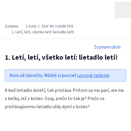
Zadania
2. kolo 1. časť 40. ročník FKS
1. Letí, letí, všetko letí: lietadlo letí!
Zoznam úloh
1. Letí, letí, všetko letí: lietadlo letí!
Kolo už skončilo. Môžeš si pozrieť
vzorové riešenie
.
A keď lietadlo doletí, tak pristáva. Pritom sa mu parí, ale nie
z kečky, lež z kolies. Ozaj, prečo to tak je? Prečo sa
pristávajúcemu lietadlu vždy dymí z kolies?