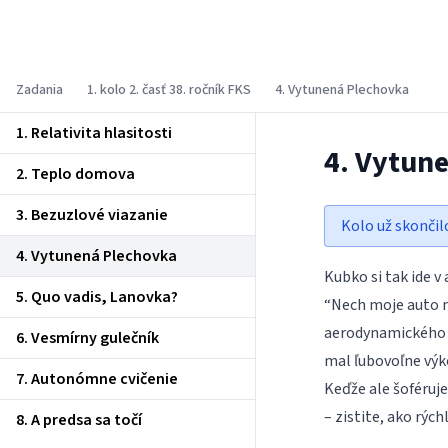
Fyzikálny korešpondenčný seminár
Zadania
1. kolo 2. časť 38. ročník FKS
4. Vytunená Plechovka
1. Relativita hlasitosti
4. Vytun
2. Teplo domova
3. Bezuzlové viazanie
Kolo už skončil
4. Vytunená Plechovka
Kubko si tak ide v
5. Quo vadis, Lanovka?
“Nech moje auto
aerodynamického
6. Vesmírny gulečník
mal ľubovoľne výk
7. Autonómne cvičenie
Keďže ale šoféruje
– zistite, ako rýc
8. A predsa sa točí