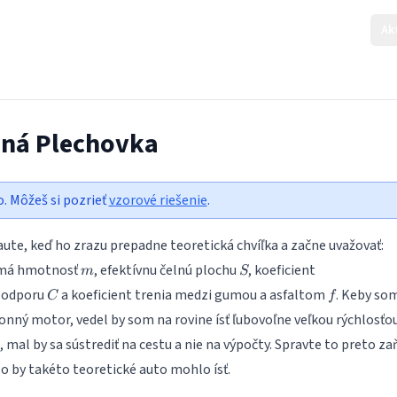
Ak
ená Plechovka
o. Môžeš si pozrieť
vzorové riešenie
.
 aute, keď ho zrazu prepadne teoretická chvíľka a začne uvažovať:
m
S
 má hmotnosť
, efektívnu čelnú plochu
, koeficient
m
S
C
f
 odporu
a koeficient trenia medzi gumou a asfaltom
. Keby so
C
f
onný motor, vedel by som na rovine ísť ľubovoľne veľkou rýchlosťo
, mal by sa sústrediť na cestu a nie na výpočty. Spravte to preto z
hlo by takéto teoretické auto mohlo ísť.