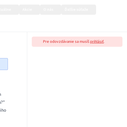
tuálne
Akcie
O nás
Ďalšie súťaže
Prihlásiť sa
Pre odovzdávanie sa musíš
prihlásiť
.
m
u?”
aňho