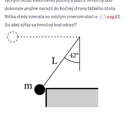
vychýlil ho do vodorovnej polohy a pustil. Hmotný bod
0
dokonale pružne narazil do bočnej strany ťažkého stola.
\alpha
Nitka vtedy zvierala so zvislým smerom uhol
.
≤
\ang
42
α
\leq
Do akej výšky sa hmotný bod odrazí?
\ang{42}