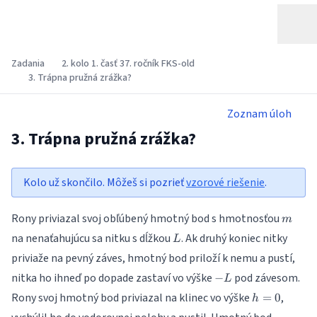
Zadania
2. kolo 1. časť 37. ročník FKS-old
3. Trápna pružná zrážka?
Zoznam úloh
3. Trápna pružná zrážka?
Kolo už skončilo. Môžeš si pozrieť
vzorové riešenie
.
m
Rony priviazal svoj obľúbený hmotný bod s hmotnosťou
m
L
na nenaťahujúcu sa nitku s dĺžkou
. Ak druhý koniec nitky
L
priviaže na pevný záves, hmotný bod priloží k nemu a pustí,
-
nitka ho ihneď po dopade zastaví vo výške
pod závesom.
−
L
L
h
Rony svoj hmotný bod priviazal na klinec vo výške
,
=
0
h
=