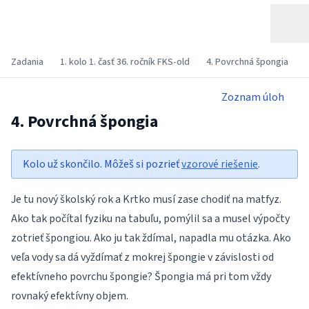
Zadania
1. kolo 1. časť 36. ročník FKS-old
4. Povrchná špongia
Zoznam úloh
4. Povrchná špongia
Kolo už skončilo. Môžeš si pozrieť
vzorové riešenie
.
Je tu nový školský rok a Krtko musí zase chodiť na matfyz.
Ako tak počítal fyziku na tabuľu, pomýlil sa a musel výpočty
zotrieť špongiou. Ako ju tak ždímal, napadla mu otázka. Ako
veľa vody sa dá vyždímať z mokrej špongie v závislosti od
efektívneho povrchu špongie? Špongia má pri tom vždy
rovnaký efektívny objem.