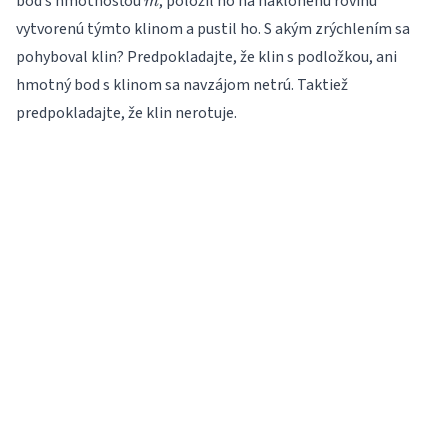
bod s hmotnosťou
, položil ho na naklonenú rovinu
m
vytvorenú týmto klinom a pustil ho. S akým zrýchlením sa
pohyboval klin? Predpokladajte, že klin s podložkou, ani
hmotný bod s klinom sa navzájom netrú. Taktiež
predpokladajte, že klin nerotuje.