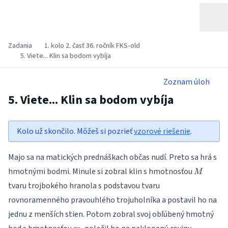
Zadania
1. kolo 2. časť 36. ročník FKS-old
5. Viete... Klin sa bodom vybíja
Zoznam úloh
5. Viete... Klin sa bodom vybíja
Kolo už skončilo. Môžeš si pozrieť
vzorové riešenie
.
Majo sa na matických prednáškach občas nudí. Preto sa hrá s
M
hmotnými bodmi. Minule si zobral klin s hmotnosťou
M
tvaru trojbokého hranola s podstavou tvaru
rovnoramenného pravouhlého trojuholníka a postavil ho na
jednu z menších stien. Potom zobral svoj obľúbený hmotný
m