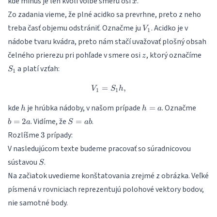
kde mínus je len kvôli voľbe smeru osi
.
x
Zo zadania vieme, že plné acidko sa prevrhne, preto z neho
V_1
treba časť objemu odstrániť. Označme ju
. Acidko je v
V
1
nádobe tvaru kvádra, preto nám stačí uvažovať plošný obsah
z
S_1
čelného prierezu pri pohľade v smere osi
, ktorý označíme
z
a platí vzťah:
S
1
=
V_1 = S_1 h,
,
V
S
h
1
1
h
h
b
kde
je hrúbka nádoby, v našom prípade
. Označme
=
h
h
a
=
=
S
. Vidíme, že
.
=
2
=
b
a
S
ab
a
2
=
3
Rozlíšme
prípady:
3
a
a
V nasledujúcom texte budeme pracovať so súradnicovou
b
S
sústavou
.
S
Na začiatok uvedieme konštatovania zrejmé z obrázka. Veľké
písmená v rovniciach reprezentujú polohové vektory bodov,
nie samotné body.