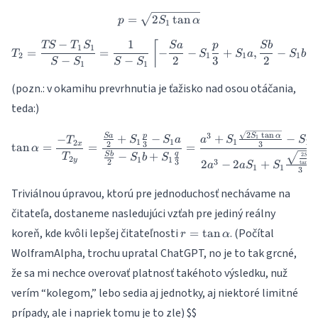
p = \sqrt{2 S_1 \tan\alpha}
=
2
t
a
n
p
S
α
1
−
1
T_2 = \frac{T S - T_1 S_1}{S 
[
TS
T
S
S
a
p
S
b
1
1
=
=
−
−
+
,
−
+
T
S
S
a
S
b
2
1
1
1
−
−
2
3
2
S
S
S
S
1
1
(pozn.: v okamihu prevrhnutia je ťažisko nad osou otáčania,
teda:)
2
t
a
n
\tan\alpha = \frac{- T_{2 x}
3
p
S
α
+
−
+
−
S
a
−
1
S
S
a
a
S
S
a
T
1
1
1
1
2
2
3
3
x
t
a
n
=
=
=
α
q
−
+
S
b
2
T
S
S
b
S
1
2
1
1
y
2
3
3
2
−
2
+
t
a
n
α
a
a
S
S
1
1
3
Triviálnou úpravou, ktorú pre jednoduchosť nechávame na
čitateľa, dostaneme nasledujúci vzťah pre jediný reálny
r =
koreň, kde kvôli lepšej čitateľnosti
. (Počítal
=
t
a
n
r
α
\tan\alpha
WolframAlpha, trochu upratal ChatGPT, no je to tak grcné,
že sa mi nechce overovať platnosť takéhoto výsledku, nuž
verím “kolegom,” lebo sedia aj jednotky, aj niektoré limitné
prípady, ale i napriek tomu je to zle)
$$