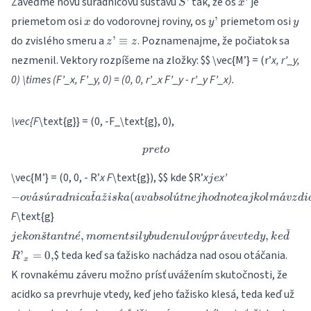
Zaveďme novú súradnicovú sústavu
tak, že os
je
’
’
S
x
x
y’
y
priemetom osi
do vodorovnej roviny, os
priemetom osi
’
x
y
y
z’
do zvislého smeru a
. Poznamenajme, že počiatok sa
’
≡
z
z
\equiv
nezmenil. Vektory rozpíšeme na zložky:
$$ \vec{M’} = (r’
x, r’_y,
z
0) \times (F’_x, F’_y, 0) = (0, 0, r’_x F’_y - r’_y F’_x).
\vec{F
\text{g}} = (0, -F_\text{g}, 0),
preto
p
re
t
o
je
-ová
\vec{M’} = (0, 0, - R’
x F
\text{g}),
$$ kde $R’
x
x’
j
e
súradnica
ˇ
−
ˊ
ˊ
ˇ
(
ˊ
ˊ
o
v
a
s
u
r
a
d
ni
c
a
t
a
z
i
s
ka
a
v
ab
so
l
u
t
n
e
jh
o
d
n
o
t
e
ajk
o
l
m
a
v
z
d
i
ťažiska (a
je
F
\text{g}
v
konštantné,
absolútnej
ˇ
R’_
ˇ
ˊ
,
ˊ
ˊ
,
j
e
k
o
n
s
t
an
t
n
e
m
o
m
e
n
t
s
i
l
y
b
u
d
e
n
u
l
o
v
y
p
r
a
v
e
v
t
e
d
y
k
e
d
moment
hodnote aj
= 0,
$ teda keď sa ťažisko nachádza nad osou otáčania.
’
=
0
,
sily bude
R
kolmá
x
nulový
vzdialenosť
K rovnakému záveru možno prísť uvážením skutočnosti, že
práve
vektorovej
acidko sa prevrhuje vtedy, keď jeho ťažisko klesá, teda keď už
vtedy, keď
priamky