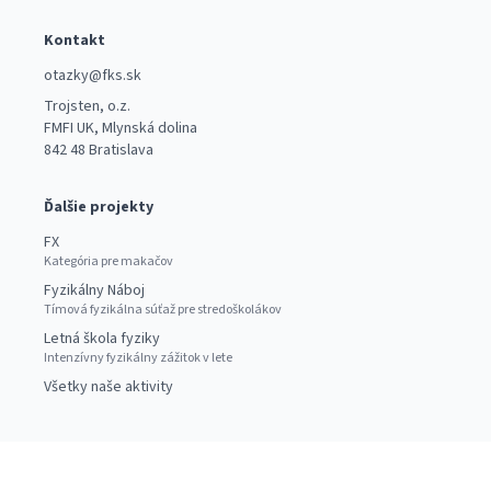
Kontakt
otazky@fks.sk
Trojsten, o.z.
FMFI UK, Mlynská dolina
842 48 Bratislava
Ďalšie projekty
FX
Kategória pre makačov
Fyzikálny Náboj
Tímová fyzikálna súťaž pre stredoškolákov
Letná škola fyziky
Intenzívny fyzikálny zážitok v lete
Všetky naše aktivity