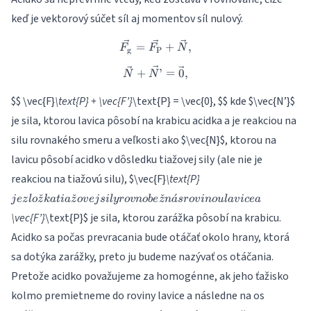
keď je vektorový súčet síl aj momentov síl nulový.
\vec{F_\text{g}} = \vec{F_
=
+
,
F
F
N
g
P
\vec{N} + \vec{N’} = \vec{
+
’
=
0
,
N
N
$$ \vec{F}
\text{P} + \vec{F’}
\text{P} = \vec{0},
$$ kde $\vec{N’}$
je sila, ktorou lavica pôsobí na krabicu acidka a je reakciou na
silu rovnakého smeru a veľkosti ako $\vec{N}$, ktorou na
lavicu pôsobí acidko v dôsledku tiažovej sily (ale nie je
je zložka
reakciou na tiažovú silu), $\vec{F}
\text{P}
tiažovej
ˇ
ˇ
ˇ
ˊ
j
ez
l
o
z
ka
t
ia
z
o
v
e
j
s
i
l
yro
v
n
o
b
e
z
n
a
sro
v
in
o
u
l
a
v
i
ce
a
sily
\vec{F’}
\text{P}
$ je sila, ktorou zarážka pôsobí na krabicu.
rovnobežná
s rovinou
Acidko sa počas prevracania bude otáčať okolo hrany, ktorá
lavice a
sa dotýka zarážky, preto ju budeme nazývať os otáčania.
Pretože acidko považujeme za homogénne, ak jeho ťažisko
kolmo premietneme do roviny lavice a následne na os