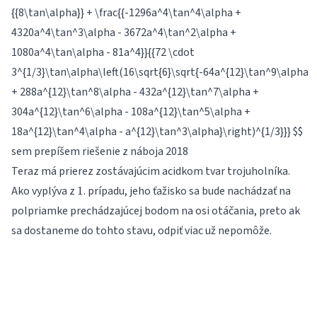
{{8\tan\alpha}} + \frac{{-1296a^4\tan^4\alpha +
4320a^4\tan^3\alpha - 3672a^4\tan^2\alpha +
1080a^4\tan\alpha - 81a^4}}{{72 \cdot
3^{1/3}\tan\alpha\left(16\sqrt{6}\sqrt{-64a^{12}\tan^9\alpha
+ 288a^{12}\tan^8\alpha - 432a^{12}\tan^7\alpha +
304a^{12}\tan^6\alpha - 108a^{12}\tan^5\alpha +
18a^{12}\tan^4\alpha - a^{12}\tan^3\alpha}\right)^{1/3}}}
$$
sem prepíšem riešenie z náboja 2018
Teraz má prierez zostávajúcim acidkom tvar trojuholníka.
1
Ako vyplýva z
. prípadu, jeho ťažisko sa bude nachádzať na
1
polpriamke prechádzajúcej bodom na osi otáčania, preto ak
sa dostaneme do tohto stavu, odpiť viac už nepomôže.