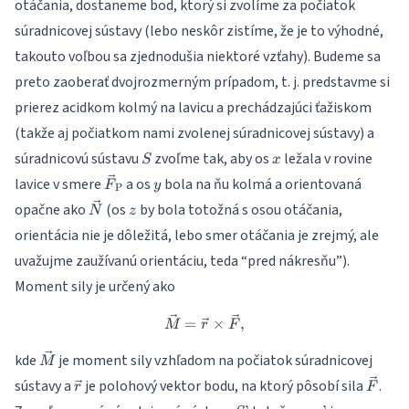
otáčania, dostaneme bod, ktorý si zvolíme za počiatok
súradnicovej sústavy (lebo neskôr zistíme, že je to výhodné,
takouto voľbou sa zjednodušia niektoré vzťahy). Budeme sa
preto zaoberať dvojrozmerným prípadom, t. j. predstavme si
prierez acidkom kolmý na lavicu a prechádzajúci ťažiskom
(takže aj počiatkom nami zvolenej súradnicovej sústavy) a
S
x
súradnicovú sústavu
zvoľme tak, aby os
ležala v rovine
S
x
\vec{F}_\text{P}
y
lavice v smere
a os
bola na ňu kolmá a orientovaná
F
y
P
\vec{N}
z
opačne ako
(os
by bola totožná s osou otáčania,
N
z
orientácia nie je dôležitá, lebo smer otáčania je zrejmý, ale
uvažujme zaužívanú orientáciu, teda “pred nákresňu”).
Moment sily je určený ako
\vec{M} = \vec{r} \times \
=
×
,
M
r
F
\vec{M}
kde
je moment sily vzhľadom na počiatok súradnicovej
M
\vec{r}
\vec{
sústavy a
je polohový vektor bodu, na ktorý pôsobí sila
.
r
F
S’
x’