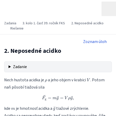
Zadania
3. kolo 1. časť 39. ročník FKS
2. Neposedné acidko
Riešenie
Zoznam úloh
2. Neposedné acidko
Zadanie
\rho
V
Nech hustota acidka je
a jeho objem v krabici
. Potom
ρ
V
naň pôsobí tiažová sila
\vec{F_\text{g}} = m \vec{g
=
=
,
F
m
g
V
ρ
g
g
m
\vec{g}
kde
je hmotnosť acidka a
tiažové zrýchlenie.
m
g
Acidko sa neprevrhne vtedy, keď zostáva v rovnováhe, čiže