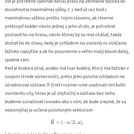
nie je potrebné vykonať ďalšiu prácu na zdvíhanie ťažiska do
sily od osi
otáčania).
dosiahnutia maximálnej výšky, t. j. keď už cez bod s
Pretože
maximálnou výškou prešlo. Inými slovami, ak chceme
preklopiť kváder okolo jednej z jeho strán, je potrebné
postaviť ho na hranu, okolo ktorej by sa mal otáčať, takže
dostať ho do stavu, kedy je vzhľadom na zvolenú os otáčania
ťažisko najvyššie a ak ho posunieme o veľmi malý kúsok ďalej,
spadne sám.
Keď je krabica plná, acidko má tvar kvádra, ktorý má ťažisko v
svojom strede súmernosti, preto jeho poloha vzhľadom na
S
súradnicovú sústavu
(tretí rozmer sme uvažovali len kvôli
S
momentu sily, teraz je už zbytočný a sústavu bez neho
budeme označovať rovnako ako s ním, ak bude zrejmé, že sa
nepomýlia) je určená polohovým vektorom
\vec{R} = (-a/2, a),
=
(
−
/2
,
)
,
R
a
a
x